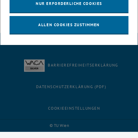
NUR ERFORDERLICHE COOKIES
ALLEN COOKIES ZUSTIMMEN
IMPRESSUM
BARRIEREFREIHEITSERKLÄRUNG
DATENSCHUTZERKLÄRUNG (PDF)
COOKIEEINSTELLUNGEN
Facebook
LinkedIn
YouTube
Instagram
Bluesky
© TU Wien
# 116210