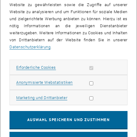
Die Bilder zu diesem Eintrag sind erst nach Login sichtbar.
Website zu gewährleisten sowie die Zugriffe auf unserer
Website zu analysieren und um Funktionen für soziale Medien
und zielgerichtete Werbung anbieten zu können. Hierzu ist es
Laserzündung stellt ein neuartiges Motorenzündsystem dar, dessen
nötig Informationen an die jeweiligen Dienstanbieter
Prinzip darin besteht, den Strahl eines gepulsten Lasers innerhalb
weiterzugeben. Weitere Informationen zu Cookies und Inhalten
eines brennbaren Gemisches im Zylinder zu fokussieren, so dass
von Drittanbietern auf der Website finden Sie in unserer
ein entstehendes Plasma das Kraftstoff-Luft-Gemisch entzündet
Datenschutzerklärung
.
und somit eine herkömmlich Zündkerze ersetzen kann. Bevorzugte
Anwendungsfälle für Laserzündung sind
hochaufgeladene MW-
Gasmotoren
und
Benzin-Direkteinspritzer-Ottomotoren
.
Erforderliche Cookies zulassen
Erforderliche Cookies
Mehr zu diesem Forschungsthema finden Sie <link file:12759 _blank
pdf-link>hier.
Statistik Cookies zulassen
Anonymisierte Webstatistiken
Lesen Sie den
Artikel „Lasers for engine ignition“
in Nature
Photonics nach. Bis Ende November bietet die TU Bibliothek einen
Marketing Cookies zulassen
Marketing und Drittanbieter
TU-weiten-Online-Testzugriff an: <link http: www.nature.com
nphoton>
www.nature.com/nphoton/
AUSWAHL SPEICHERN UND ZUSTIMMEN