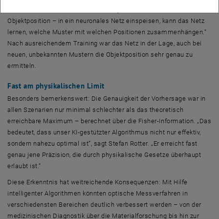
„Aber wenn wir viele solcher Bilder – jeweils mit bekannter
Objektposition – in ein neuronales Netz einspeisen, kann das Netz
lernen, welche Muster mit welchen Positionen zusammenhängen.“
Nach ausreichendem Training war das Netz in der Lage, auch bei
neuen, unbekannten Mustern die Objektposition sehr genau zu
ermitteln.
Fast am physikalischen Limit
Besonders bemerkenswert: Die Genauigkeit der Vorhersage war in
allen Szenarien nur minimal schlechter als das theoretisch
erreichbare Maximum – berechnet über die Fisher-Information. „Das
bedeutet, dass unser KI-gestützter Algorithmus nicht nur effektiv,
sondern nahezu optimal ist“, sagt Stefan Rotter. „Er erreicht fast
genau jene Präzision, die durch physikalische Gesetze überhaupt
erlaubt ist.“
Diese Erkenntnis hat weitreichende Konsequenzen: Mit Hilfe
intelligenter Algorithmen könnten optische Messverfahren in
verschiedensten Bereichen deutlich verbessert werden – von der
medizinischen Diagnostik über die Materialforschung bis hin zur