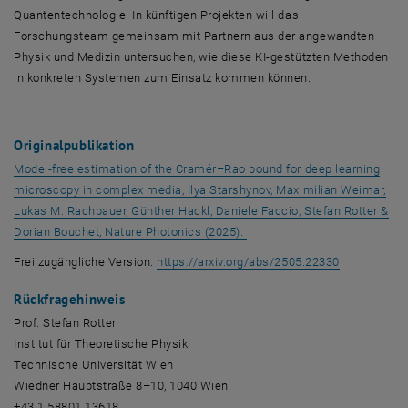
Quantentechnologie. In künftigen Projekten will das
Forschungsteam gemeinsam mit Partnern aus der angewandten
Physik und Medizin untersuchen, wie diese KI-gestützten Methoden
in konkreten Systemen zum Einsatz kommen können.
Originalpublikation
Model-free estimation of the Cramér–Rao bound for deep learning
microscopy in complex media, Ilya Starshynov, Maximilian Weimar,
Lukas M. Rachbauer, Günther Hackl, Daniele Faccio, Stefan Rotter &
, öffnet eine externe URL in
Dorian Bouchet, Nature Photonics (2025).
, öffnet ein
Frei zugängliche Version:
https://arxiv.org/abs/2505.22330
Rückfragehinweis
Prof. Stefan Rotter
Institut für Theoretische Physik
Technische Universität Wien
Wiedner Hauptstraße 8–10, 1040 Wien
+43 1 58801 13618