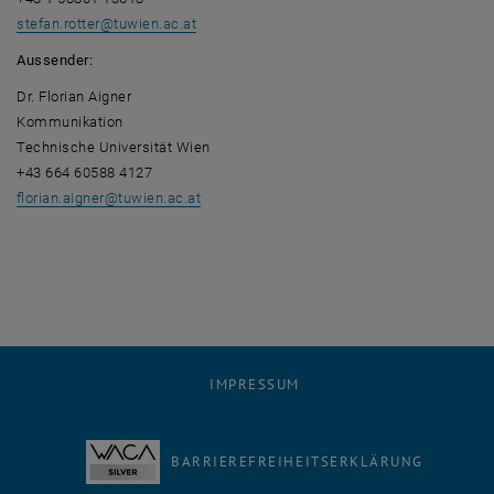
stefan.rotter
@
tuwien.ac.at
Aussender:
Dr. Florian Aigner
Kommunikation
Technische Universität Wien
+43 664 60588 4127
florian.aigner
@
tuwien.ac.at
IMPRESSUM
BARRIEREFREIHEITSERKLÄRUNG