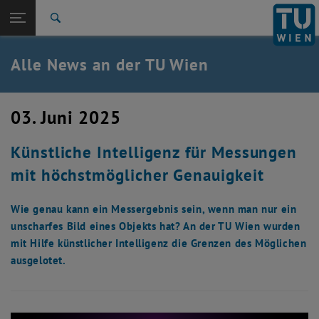
Studium
Seitennavigation öffnen
EN
TU Login
Forschung
Suche
International
Quicklinks
Alle News an der TU Wien
Quicklinks-Menü umschalten
Karriere
Zur 1. Menü Ebene
Alle News
03. Juni 2025
Zurück zur letzten Ebene:
TU Wien Startseite
Zurück: Subseiten von TU Wien Startseite auflisten
Künstliche Intelligenz für Messungen
Übersicht
mit höchstmöglicher Genauigkeit
Wie genau kann ein Messergebnis sein, wenn man nur ein
unscharfes Bild eines Objekts hat? An der TU Wien wurden
mit Hilfe künstlicher Intelligenz die Grenzen des Möglichen
ausgelotet.