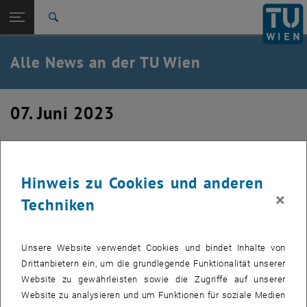
Studium
Seitennavigation öffnen
TU Login
Forschung
Suche
International
Quicklinks
Alle News an der TU Wien
Quicklinks-Menü umschalten
Karriere
Zur 1. Menü Ebene
Alle News
07. Juni 2023
Zurück zur letzten Ebene:
TU Wien Startseite
Zurück: Subseiten von TU Wien Startseite auflisten
Künstliche Intelligenz. An der
Übersicht
Zeitenwende?
Hinweis zu Cookies und anderen
×
Podiumsdiskussion am 29. Juni, mit Ruth Fulterer, Sabine T.
Techniken
Köszegi, Helga Nowotny und Johanna Pirker.
Unsere Website verwendet Cookies und bindet Inhalte von
Am 29. Juni findet die Podiumsdiskussion "
Künstliche Intelligenz.
Drittanbietern ein, um die grundlegende Funktionalität unserer
An der Zeitenwende?
" im Ankersaal der Brotfabrik, um 19:00, in Wien
Website zu gewährleisten sowie die Zugriffe auf unserer
statt.
Website zu analysieren und um Funktionen für soziale Medien