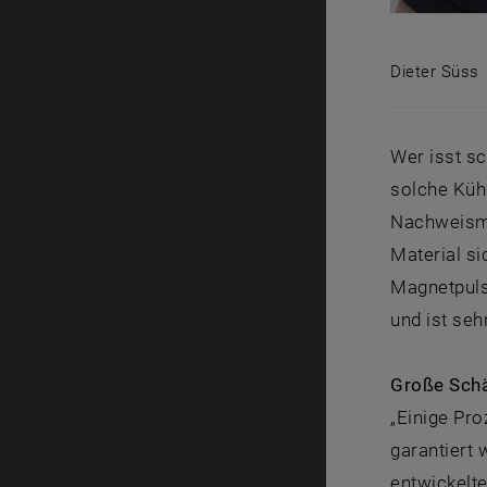
Dieter Süss
Dieter Süs
Wer isst sc
solche Küh
Nachweisme
Material si
Magnetpuls
und ist seh
Große Schä
„Einige Pro
garantiert 
entwickelt