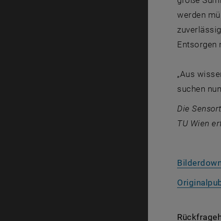
werden müs
zuverlässi
Entsorgen 
„Aus wissen
suchen nun
Die Sensor
TU Wien erf
Bilderdow
Originalpub
Rückfrageh