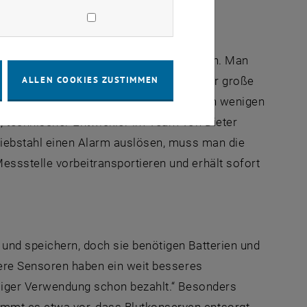
nterschiedliche Temperaturen einstellen. Man
ng eine Unterschreitung nachweisen. „Der große
ALLEN COOKIES ZUSTIMMEN
rsorgung auskommen und berührungslos in wenigen
, technischer Entwickler im Team von Dieter
Diebstahl einen Alarm auslösen, muss man die
ssstelle vorbeitransportieren und erhält sofort
und speichern, doch sie benötigen Batterien und
sere Sensoren haben ein weit besseres
aliger Verwendung schon bezahlt.“ Besonders
mt es etwa vor, dass Blutkonserven entsorgt