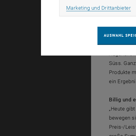
Ma
Marketing und Drittanbieter
Genau eins
Durch Ände
kann auch 
AUSWAHL SPEI
Vorteil un
Augenblick
Süss. Ganz
Produkte m
ein Ergebni
Billig und 
„Heute gib
bewegen sic
Preis-/Lei
große Summ