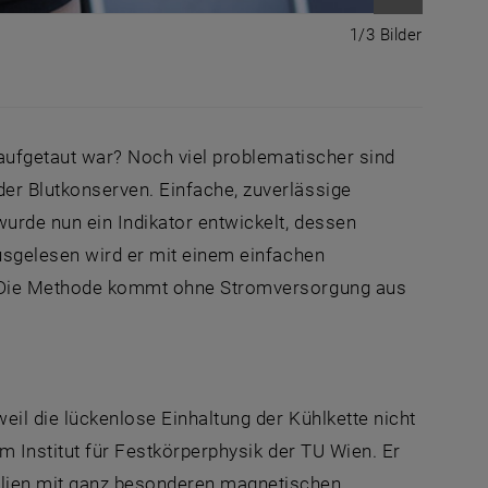
Bild vergr
1 von 3 
1/3 Bilder
 aufgetaut war? Noch viel problematischer sind
er Blutkonserven. Einfache, zuverlässige
urde nun ein Indikator entwickelt, dessen
Ausgelesen wird er mit einem einfachen
t. Die Methode kommt ohne Stromversorgung aus
eil die lückenlose Einhaltung der Kühlkette nicht
m Institut für Festkörperphysik der TU Wien. Er
alien mit ganz besonderen magnetischen