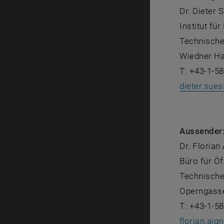
Dr. Dieter 
Institut fü
Technische
Wiedner Ha
T: +43-1-5
dieter.sues
Aussender
Dr. Florian
Büro für Öf
Technische
Operngasse
T: +43-1-5
florian.aign