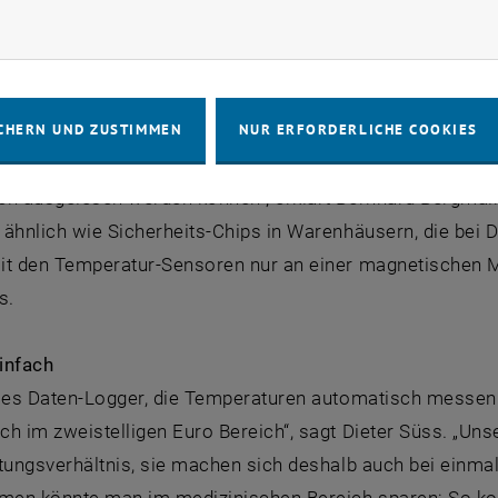
rketing Cookies zulassen
tellbarer Temperaturbereich
rungen der Materialmischung kann man den Sensor auf u
Sensoren bauen, die statt einer Temperatur-Überschreitu
CHERN UND ZUSTIMMEN
NUR ERFORDERLICHE COOKIES
serer Technologie ist, dass die Sensoren ohne Stromve
en ausgelesen werden können“, erklärt Bernhard Bergmair
 ähnlich wie Sicherheits-Chips in Warenhäusern, die bei 
it den Temperatur-Sensoren nur an einer magnetischen Me
s.
einfach
t es Daten-Logger, die Temperaturen automatisch messen 
h im zweistelligen Euro Bereich“, sagt Dieter Süss. „Un
stungsverhältnis, sie machen sich deshalb auch bei einm
en könnte man im medizinischen Bereich sparen: So kom