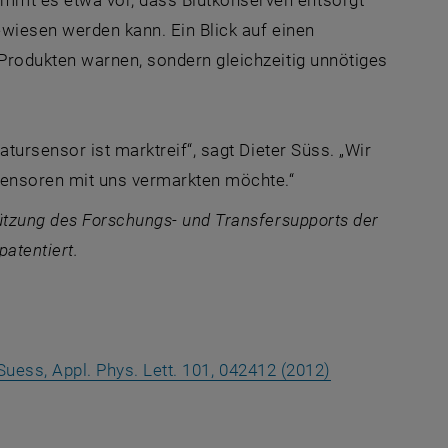
wiesen werden kann. Ein Blick auf einen
Produkten warnen, sondern gleichzeitig unnötiges
tursensor ist marktreif“, sagt Dieter Süss. „Wir
Sensoren mit uns vermarkten möchte.“
ützung des Forschungs- und Transfersupports der
atentiert.
, öffnet eine 
. Suess, Appl. Phys. Lett. 101, 042412 (2012)