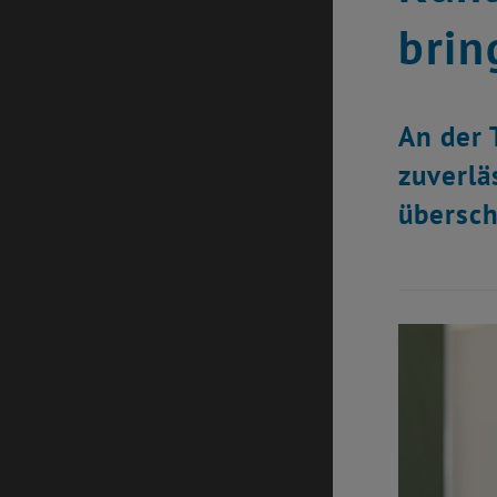
brin
An der 
zuverlä
übersch