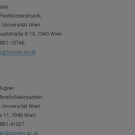
Süss
r Festkörperphysik,
 Universität Wien
uptstraße 8-10, 1040 Wien
8801-13746
s
@
tuwien.ac.at
:
 Aigner
fentlichkeitsarbeit
 Universität Wien
 11, 1040 Wien
8801-41027
er
@
tuwien.ac.at