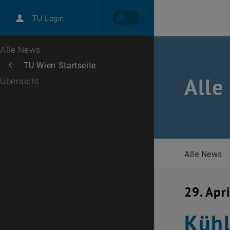
International
TU Login
Karriere
Zur 1. Menü Ebene
Alle News
Zurück zur letzten Ebene:
TU Wien Startseite
Zurück: Subseiten von TU Wien Startseite auflisten
Alle
Übersicht
Alle News
29. Apr
Kühl