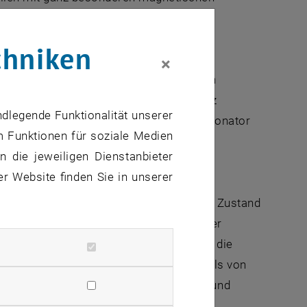
itungen geben können.
chniken
×
rklärt Süss. Ein magnetisches Feld kann
n man diese Materialien bei einer ganz
ndlegende Funktionalität unserer
Zusätzlich zu diesem magnetischen Resonator
m Funktionen für soziale Medien
en Eigenschaften bei einer bestimmten
 die jeweiligen Dienstanbieter
er Website finden Sie in unserer
balt können von einem paramagnetischen Zustand
rden. Auch ein neuerliches Absenken der
sein Magnetfeld ändert dieser Schalter die
n also nur durch einen magnetischen Puls von
chalter irgendwann mal zu warm wurde und