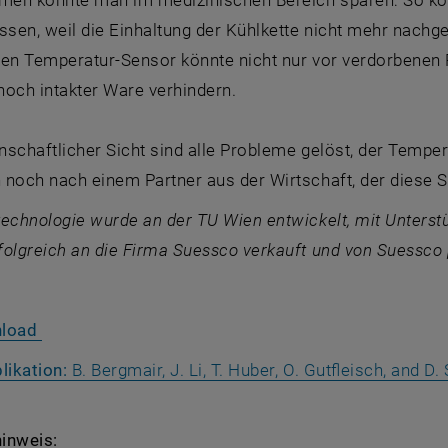
sen, weil die Einhaltung der Kühlkette nicht mehr nachge
gen Temperatur-Sensor könnte nicht nur vor verdorbenen 
noch intakter Ware verhindern.
schaftlicher Sicht sind alle Probleme gelöst, der Tempera
 noch nach einem Partner aus der Wirtschaft, der diese 
technologie wurde an der TU Wien entwickelt, mit Unterst
olgreich an die Firma Suessco verkauft und von Suessco p
, öffnet eine externe URL in einem neuen Fenster
nload
likation:
B. Bergmair, J. Li, T. Huber, O. Gutfleisch, and D
inweis: