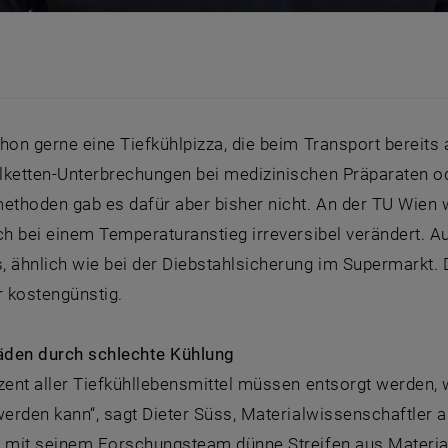
s
hon gerne eine Tiefkühlpizza, die beim Transport bereits
lketten-Unterbrechungen bei medizinischen Präparaten od
thoden gab es dafür aber bisher nicht. An der TU Wien w
ch bei einem Temperaturanstieg irreversibel verändert. 
, ähnlich wie bei der Diebstahlsicherung im Supermark
r kostengünstig.
den durch schlechte Kühlung
zent aller Tiefkühllebensmittel müssen entsorgt werden, w
werden kann“, sagt Dieter Süss, Materialwissenschaftler a
e mit seinem Forschungsteam dünne Streifen aus Materi