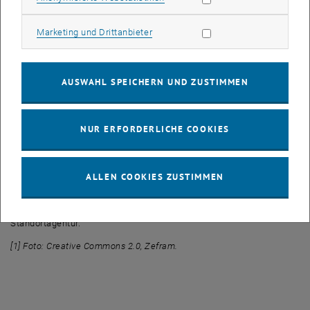
denen man die Eiskristalle wachsen lassen kann.
Marketing Cookies zulassen
Marketing und Drittanbieter
Die offizielle Eröffnungsveranstaltung des Projektes fand in
Innsbruck statt. In den nächsten drei Jahren soll nun eine
verbesserte Kunstschneetechnologie entwickelt werden, die durch
geringeren Verbrauch an Strom und Wasser die Umwelt schont und
AUSWAHL SPEICHERN UND ZUSTIMMEN
bereits bei vergleichsweise hohen Temperaturen ganz knapp am
Gefrierpunkt eingesetzt werden kann. „Für die Tourismusindustrie,
die sich auch schon im Herbst beschneite Pisten wünscht, ist das
NUR ERFORDERLICHE COOKIES
sehr wichtig“, sagt Hinrich Grothe. Zusätzlich soll es durch die neue
Technik möglich sein, nicht bloß winzige Eispartikel herzustellen,
sondern größere, luftigere Flocken wachsen zu lassen, die eine
ALLEN COOKIES ZUSTIMMEN
bessere Schneequalität mit sich bringen. Gefördert wird das Projekt
von der Forschungsförderungsgesellschaft FFG und der Tiroler
Standortagentur.
[1] Foto: Creative Commons 2.0, Zefram.