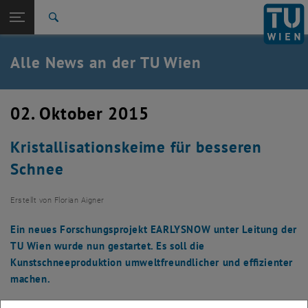
Studium
Seitennavigation öffnen
TU Login
Forschung
Suche
International
Quicklinks
Alle News an der TU Wien
Quicklinks-Menü umschalten
Karriere
Zur 1. Menü Ebene
Alle News
02. Oktober 2015
Zurück zur letzten Ebene:
TU Wien Startseite
Zurück: Subseiten von TU Wien Startseite auflisten
Kristallisationskeime für besseren
Übersicht
Schnee
Erstellt von
Florian Aigner
Ein neues Forschungsprojekt EARLYSNOW unter Leitung der
TU Wien wurde nun gestartet. Es soll die
Kunstschneeproduktion umweltfreundlicher und effizienter
machen.