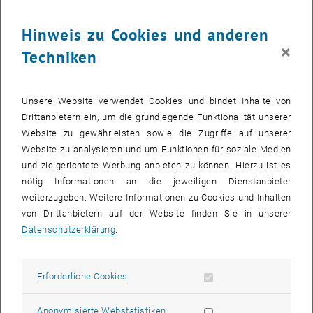
Die Bilder zu diesem Eintrag sind erst nach Login sichtbar.
Hinweis zu Cookies und anderen
×
Wenn der Schnee nicht vom Himmel fällt, hilft man ein bisschen
Techniken
nach. Über 40 Millionen Kubikmeter Schnee werden alleine in Tirol
jeden Winter künstlich erzeugt – damit ist ein hoher Verbrauch an
Wasser und Elektrizität verbunden. Ein Forschungsprojekt, das von
Unsere Website verwendet Cookies und bindet Inhalte von
Prof. Hinrich Grothe (TU Wien) koordiniert wird, soll bei der
Drittanbietern ein, um die grundlegende Funktionalität unserer
Produktion von Kunstschnee die Qualität des Schnees verbessern
Website zu gewährleisten sowie die Zugriffe auf unserer
und die Beschneiung auch bereits bei höheren Temperaturen als
Website zu analysieren und um Funktionen für soziale Medien
bisher ermöglichen.
und zielgerichtete Werbung anbieten zu können. Hierzu ist es
nötig Informationen an die jeweiligen Dienstanbieter
weiterzugeben. Weitere Informationen zu Cookies und Inhalten
Startschuss für Gemeinschaftsprojekt
von Drittanbietern auf der Website finden Sie in unserer
Neben der TU Wien ist auch die Universität Innsbruck an dem
Datenschutzerklärung
.
Bridge Projekt beteiligt, sowie drei Firmenpartner. Einer davon ist die
Neuschnee GmbH, ein Spin-off von TU Wien und der Universität für
Bodenkultur Wien. Hinrich Grothe und sein Team vom Institut für
Erforderliche Cookies zulassen
Erforderliche Cookies
Materialchemie der TU Wien beschäftigen sich in erster Linie mit
der Suche nach den besten, natürlichen Kristallisationskeimen, an
Statistik Cookies zulassen
Anonymisierte Webstatistiken