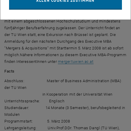
ALLEN COOKIES ZUSTIMMEN
Unterricht durchgehend in englischer Sprache. Den AbsolventInnen
wird nach erfolgreichem Abschluss der Titel "Master of Business
Administration (MBA)" verliehen.Zur Teilnahme werden Personen
mit einem abgeschlossenen Hochschulstudium und mindestens
fünfjähriger Berufserfahrung zugelassen. Der Unterricht findet an
der TU Wien statt, eine Exkursion nach Brüssel ist geplant. Die
Anmeldung für den nächsten Durchgang des Executive MBA
"Mergers & Acquisitions" mit Starttermin 5. März 2008 ist ab sofort
möglich.Nähere Informationen zu diesem Executive MBA-Programm
finden InteressentInnen unter
merger.tuwien.ac.at
Facts
Abschluss: Master of Business Administration (MBA)
der TU Wien
in Kooperation mit der Universität Wien
Unterrichtssprache: Englisch
Studiendauer: 14 Monate (3 Semester), berufsbegleitend in
Modulen
Programmstart: 5. März 2008
Lehrgangsleitung: Univ.Prof.DDr. Thomas Dangl (TU Wien),