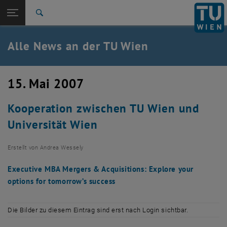
Studium
Seitennavigation öffnen
TU Login
Forschung
Suche
International
Quicklinks
Alle News an der TU Wien
Quicklinks-Menü umschalten
Karriere
Zur 1. Menü Ebene
Alle News
15. Mai 2007
Zurück zur letzten Ebene:
TU Wien Startseite
Zurück: Subseiten von TU Wien Startseite auflisten
Kooperation zwischen TU Wien und
Übersicht
Universität Wien
Erstellt von
Andrea Wessely
Executive MBA Mergers & Acquisitions: Explore your
options for tomorrow’s success
Die Bilder zu diesem Eintrag sind erst nach Login sichtbar.