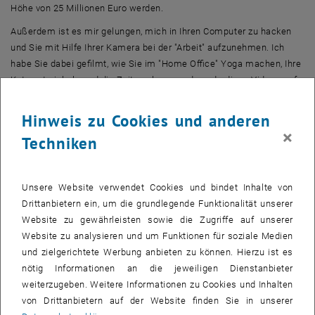
Höhe von 25 Millionen Euro werden.
Außerdem ist es mir gelungen, mich in Ihren Computer zu hacken
und Sie mit Hilfe Ihrer Kamera bei der "Arbeit" aufzunehmen. Ich
habe Sie dabei gefilmt, wie Sie im "Home Office" Yoga machen, Ihre
Katze streicheln und die Zeitung lesen und werde diese Videos auf
die Website Ihres Unternehmens stellen. Es sei denn Sie
überweisen mir jedes Monat 5.000€ auf das oben angeführte Konto.
Hinweis zu Cookies und anderen
×
Techniken
So absurd uns diese Drohungen und Versprechen erscheinen wenn
wir sie hier lesen, so häufig passiert es leider, dass Menschen
Unsere Website verwendet Cookies und bindet Inhalte von
darauf hereinfallen.
Drittanbietern ein, um die grundlegende Funktionalität unserer
Bei manchen E-Mails die in unseren upTudate Postfächern landen,
Website zu gewährleisten sowie die Zugriffe auf unserer
ist es leider oft weit weniger offensichtlich, dass es sich um
Website zu analysieren und um Funktionen für soziale Medien
Phishingversuche handelt. Nehmen wir die unten abgebildete E-
und zielgerichtete Werbung anbieten zu können. Hierzu ist es
Mail.
nötig Informationen an die jeweiligen Dienstanbieter
weiterzugeben. Weitere Informationen zu Cookies und Inhalten
Dabei antwortet ein tatsächlicher Mitarbeiter der TU Wien auf eine
von Drittanbietern auf der Website finden Sie in unserer
alte E-Mail und hängt einen Anhang an die E-Mail, der auch über