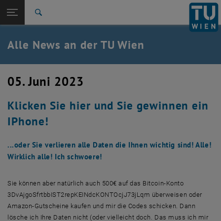
Studium
Seitennavigation öffnen
EN
TU Login
Forschung
Suche
International
Quicklinks
Alle News an der TU Wien
Quicklinks-Menü umschalten
Karriere
Zur 1. Menü Ebene
Alle News
05. Juni 2023
Zurück zur letzten Ebene:
TU Wien Startseite
Zurück: Subseiten von TU Wien Startseite auflisten
Klicken Sie hier und Sie gewinnen ein
Übersicht
IPhone!
...oder Sie verlieren alle Daten die Ihnen wichtig sind! Alle!
Wirklich alle! Ich schwoere!
Sie können aber natürlich auch 500€ auf das Bitcoin-Konto
3DvAjgoSfrtbbIST2repKEINdcKONTOcjJ73jLqm überweisen oder
Amazon-Gutscheine kaufen und mir die Codes schicken. Dann
lösche ich Ihre Daten nicht (oder vielleicht doch. Das muss ich mir