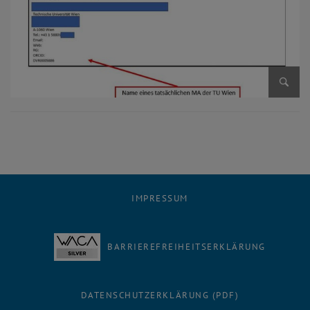
Bild v
IMPRESSUM
BARRIEREFREIHEITSERKLÄRUNG
DATENSCHUTZERKLÄRUNG (PDF)