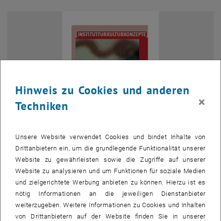
Hinweis zu Cookies und anderen
×
Techniken
Unsere Website verwendet Cookies und bindet Inhalte von
Drittanbietern ein, um die grundlegende Funktionalität unserer
Bild v
Website zu gewährleisten sowie die Zugriffe auf unserer
Kinder für Technik und Naturwissenschaften begeistern.
Website zu analysieren und um Funktionen für soziale Medien
Kinder für Technik und Naturwissenschaften begeistern.
und zielgerichtete Werbung anbieten zu können. Hierzu ist es
nötig Informationen an die jeweiligen Dienstanbieter
Startpunkt ist die Begrüßung durch Vizerektor Kaiser um 10:30
weiterzugeben. Weitere Informationen zu Cookies und Inhalten
Uhr vor der kleinen Aula der TU Wien(Seiteneingang bei der
von Drittanbietern auf der Website finden Sie in unserer
Karlskirche!). Da das Hauptgebäude der TU gerade umgebaut wird,