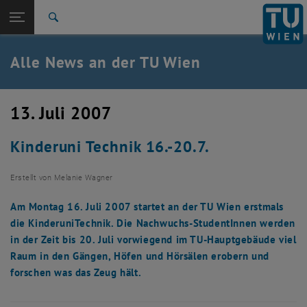
Studium
Seitennavigation öffnen
TU Login
Forschung
Suche
International
Quicklinks
Alle News an der TU Wien
Quicklinks-Menü umschalten
Karriere
Zur 1. Menü Ebene
Alle News
13. Juli 2007
Zurück zur letzten Ebene:
TU Wien Startseite
Zurück: Subseiten von TU Wien Startseite auflisten
Kinderuni Technik 16.-20.7.
Übersicht
Erstellt von
Melanie Wagner
Am Montag 16. Juli 2007 startet an der TU Wien erstmals
die KinderuniTechnik. Die Nachwuchs-StudentInnen werden
in der Zeit bis 20. Juli vorwiegend im TU-Hauptgebäude viel
Raum in den Gängen, Höfen und Hörsälen erobern und
forschen was das Zeug hält.