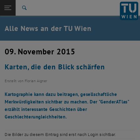
Studium
Seitennavigation öffnen
TU Login
Forschung
Suche
International
Quicklinks
Alle News an der TU Wien
Quicklinks-Menü umschalten
Karriere
Zur 1. Menü Ebene
Alle News
09. November 2015
Zurück zur letzten Ebene:
TU Wien Startseite
Zurück: Subseiten von TU Wien Startseite auflisten
Karten, die den Blick schärfen
Übersicht
Erstellt von
Florian Aigner
Kartographie kann dazu beitragen, gesellschaftliche
Merkwürdigkeiten sichtbar zu machen. Der "GenderATlas"
erzählt interessante Geschichten über
Geschlechterungleichheiten.
Die Bilder zu diesem Eintrag sind erst nach Login sichtbar.