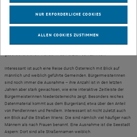
Einige spannende Schlüsse können aus dem GenderATlas bereits
gezogen werden: So zeigt sich etwa, dass das Bildungsniveau der
NUR ERFORDERLICHE COOKIES
Frauen in Österreich erstaunlich hoch ist. Gerade unter jungen
Frauen findet man auch in ländlichen Regionen hohe
Akademikerinnen-Anteile. Unter den Männern ist der Anteil der
ALLEN COOKIES ZUSTIMMEN
Akademiker meist deutlich niedriger. Erst in der Altersgruppe der 55-
64jährigen kehrt sich dieses Verhältnis um – ein Beweis für den
gesellschaftlichen Wandel in den letzten Jahrzehnten.
Interessant ist auch eine Reise durch Österreich mit Blick auf
männlich und weiblich geführte Gemeinden. Bürgermeisterinnen
sind noch immer die Ausnahme – ihre Anzahl ist in den letzten
Jahren aber stark gewachsen, wie eine interaktive Zeitleiste der
Bürgermeisterinnen Niederösterreichs zeigt. Besonders reiches
Datenmaterial kommt aus dem Burgenland, etwa über den Anteil
von Pendlerinnen und Pendlern. Interessant ist nicht zuletzt auch
ein Blick auf die Straßen Wiens: Die sind nämlich viel häufiger nach
Männern als nach Frauen benannt. Eine Ausnahme ist die Seestadt
Aspern: Dort sind alle Straßennamen weiblich.