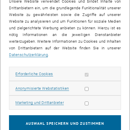
Unsere Website verwendet Cookies und bindet Inhalte von
entwickeln, das einfach zu nutzen ist und das man gerne
Drittanbietern ein, um die grundlegende Funktionalität unserer
verwendet“, sagt Manuela Schmidt. Nach zwei Jahren Arbeit – und
Website zu gewährleisten sowie die Zugriffe auf unserer
unter mehrfacher Einbindung potentieller Nutzerinnen und Nutzer –
Website zu analysieren und um Funktionen für soziale Medien
entstand auf genderatlas.at ein Prototyp mit einer Sammlung
und zielgerichtete Werbung anbieten zu können. Hierzu ist es
interaktiver Karten zu verschiedenen Themenbereichen.
nötig Informationen an die jeweiligen Dienstanbieter
weiterzugeben. Weitere Informationen zu Cookies und Inhalten
Auf einfache, intuitive Weise kann man sich auf einen digitalen
von Drittanbietern auf der Website finden Sie in unserer
Streifzug durch Österreich und seine Geschlechterunterschiede
Datenschutzerklärung
.
machen. Die Menüführung wurde einfach und logisch gestaltet,
verschiedene Datensätze wurden so kombiniert, dass sie ein klar
verständliches Bild ergeben. Per Mausklick kann man sich
Erforderliche Cookies zulassen
Erforderliche Cookies
Fachbegriffe erklären lassen. „Wir wollen mit unseren
Datenaufbereitungen eine breite Öffentlichkeit erreichen, aber die
Statistik Cookies zulassen
einfach zugängliche Aufbereitung ist auch für Spezialistinnen und
Anonymisierte Webstatistiken
Spezialisten wichtig“, meint Florian Ledermann von der TU Wien, der
für die technische Implementierung des Prototypen verantwortlich
Marketing Cookies zulassen
Marketing und Drittanbieter
zeichnet. Auch in Politik und Verwaltung soll man von den klaren
Darstellungen der Daten profitieren.
AUSWAHL SPEICHERN UND ZUSTIMMEN
Vom Einkommen bis zur Bildung