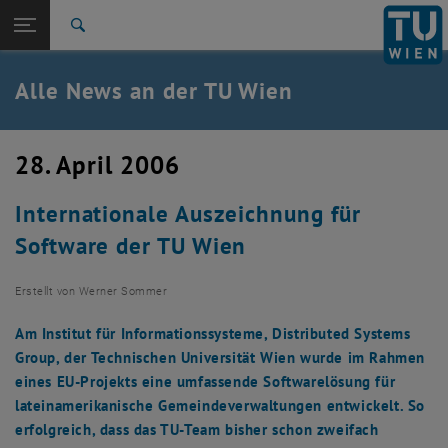
Studium
Seitennavigation öffnen
TU Login
Forschung
Suche
International
Quicklinks
Alle News an der TU Wien
Quicklinks-Menü umschalten
Karriere
Zur 1. Menü Ebene
Alle News
28. April 2006
Zurück zur letzten Ebene:
TU Wien Startseite
Zurück: Subseiten von TU Wien Startseite auflisten
Internationale Auszeichnung für
Übersicht
Software der TU Wien
Erstellt von
Werner Sommer
Am Institut für Informationssysteme, Distributed Systems
Group, der Technischen Universität Wien wurde im Rahmen
eines EU-Projekts eine umfassende Softwarelösung für
lateinamerikanische Gemeindeverwaltungen entwickelt. So
erfolgreich, dass das TU-Team bisher schon zweifach