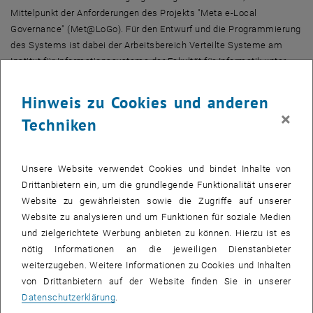
Mittelpunkt der Anforderungen des Projekts "Meta e-Local
Governance" (Met@LoGo). Für den Entwurf und die Programmierung
des Systems ist dabei der Arbeitsbereich Verteilte Systeme am
Institut für Informationssysteme der Fakultät für Informatik unter
Prof. Schahram Dustdar verantwortlich. Dustdar über die vielfältigen
Herausforderungen: „Für das Projekt konnten wir nur freie Software
Hinweis zu Cookies und anderen
so genannte Open Source-Software verwenden, da sonst die
×
Techniken
Lizenzkosten für die öffentliche Verwaltung dieser Länder
unerschwinglich geworden wären. Die Software darf andererseits
aber auch keine zu hohen Ansprüche an die Geräte stellen, da in
Unsere Website verwendet Cookies und bindet Inhalte von
manchen Gemeinden die vorhandene Hardware aus einem einzigen
Drittanbietern ein, um die grundlegende Funktionalität unserer
altersschwachen PC besteht.“ Dass die Ziele erreicht wurden
Website zu gewährleisten sowie die Zugriffe auf unserer
beweist unter anderem die Auszeichnung des Projektes mit dem
Website zu analysieren und um Funktionen für soziale Medien
„JBoss Innovation Award“ der US-amerikanischen Firma JBoss
und zielgerichtete Werbung anbieten zu können. Hierzu ist es
sowie im Jänner dieses Jahres mit dem “E-Governance Best
nötig Informationen an die jeweiligen Dienstanbieter
Practice Award” der Europäischen Union.
weiterzugeben. Weitere Informationen zu Cookies und Inhalten
von Drittanbietern auf der Website finden Sie in unserer
Die Lösung der TU-Entwickler baut auf dem freien Betriebssystem
Datenschutzerklärung
.
Linux auf. Benjamin A. Schmit, einer der Entwickler, über die