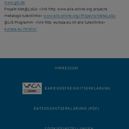
www.gtz.de
Projekt Met@LoGo: <link http: www.alis-online.org projects
metalogo tutextlinks>
www.alis-online.org//Projects/MetaLoGo
@LIS Programm: <link http: europa.eu.int alis tutextlinks>
europa.eu.int/alis/
IMPRESSUM
BARRIEREFREIHEITSERKLÄRUNG
DATENSCHUTZERKLÄRUNG (PDF)
COOKIEEINSTELLUNGEN