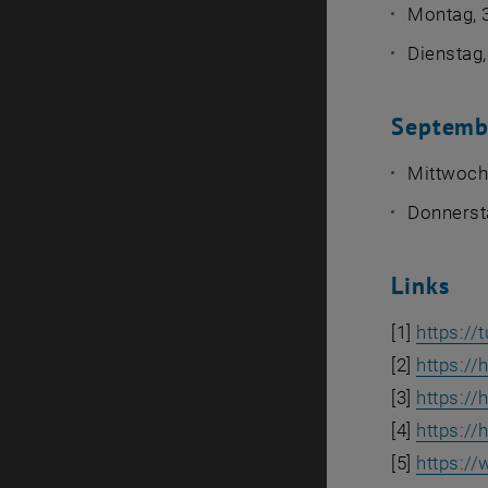
Montag, 
Dienstag,
Septemb
Mittwoch
Donnerst
Links
[1]
https:/
[2]
https://
[3]
https://
[4]
https://
[5]
https:/