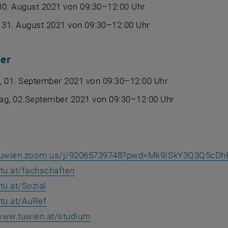
30. August 2021 von 09:30–12:00 Uhr
 31. August 2021 von 09:30–12:00 Uhr
er
, 01. September 2021 von 09:30–12:00 Uhr
ag, 02.September 2021 von 09:30–12:00 Uhr
/tuwien.zoom.us/j/92065739748?pwd=Mk9ISkY3Q3Q5cD
, öffnet eine externe URL in einem ne
htu.at/fachschaften
, öffnet eine externe URL in einem neuen Fen
htu.at/Sozial
, öffnet eine externe URL in einem neuen Fen
htu.at/AuRef
, öffnet eine externe URL in einem
/www.tuwien.at/studium