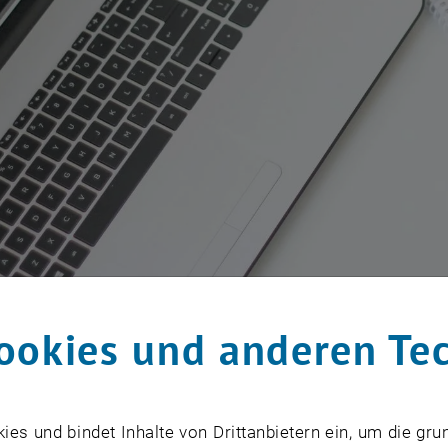
ookies und anderen Te
üler_innenschaft an der TU Wien veranstaltet für das Wi
nsberatung. Diese steht den Studieninteressierten bezie
s und bindet Inhalte von Drittanbietern ein, um die gru