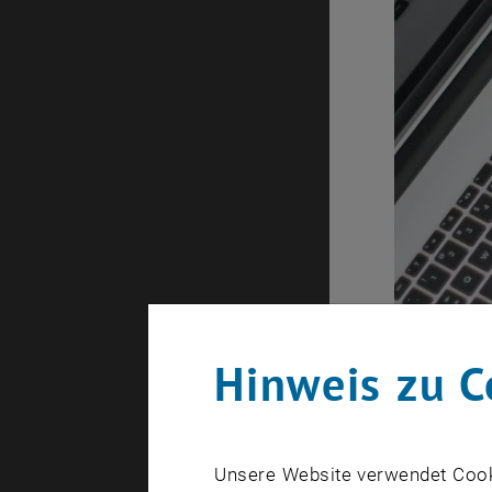
Hinweis zu C
Die Hochsch
Inskriptio
Unsere Website verwendet Cookie