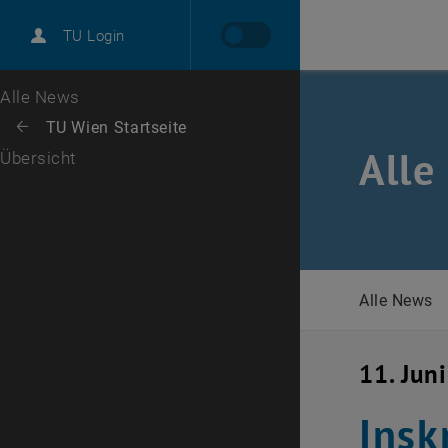
International
TU Login
Karriere
Zur 1. Menü Ebene
Alle News
Zurück zur letzten Ebene:
TU Wien Startseite
Zurück: Subseiten von TU Wien Startseite auflisten
Alle
Übersicht
Alle News
11. Jun
Insk