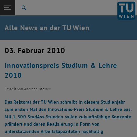
Studium
Seitennavigation öffnen
TU Login
Forschung
Suche
International
Quicklinks
Alle News an der TU Wien
Quicklinks-Menü umschalten
Karriere
Zur 1. Menü Ebene
Alle News
03. Februar 2010
Zurück zur letzten Ebene:
TU Wien Startseite
Zurück: Subseiten von TU Wien Startseite auflisten
Innovationspreis Studium & Lehre
Übersicht
2010
Erstellt von
Andreas Steiner
Das Rektorat der TU Wien schreibt in diesem Studienjahr
zum ersten Mal den Innovations-Preis Studium & Lehre aus.
Mit 1.500 StudAss-Stunden sollen zukunftsfähige Konzepte
prämiert und deren Realisierung in Form von
unterstützenden Arbeitskapazitäten nachhaltig