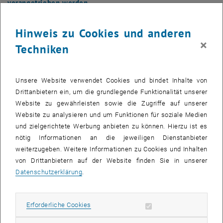
vorangetrieben werden.
Hinweis zu Cookies und anderen
Die Bilder zu diesem Eintrag sind erst nach Login sichtbar.
×
Techniken
Einreichschluss: Dienstag, 6. April 2010
Unsere Website verwendet Cookies und bindet Inhalte von
Teilnahmeberechtigt sind alle Lehrenden bzw. LVA-Teams der TU
Drittanbietern ein, um die grundlegende Funktionalität unserer
Wien, die neue LVA unter Verwendung moderner
Website zu gewährleisten sowie die Zugriffe auf unserer
Bildungstechnologie planen, für bestehende LVA ohne IKT ein
Website zu analysieren und um Funktionen für soziale Medien
modernes, bildungstechnologisch unterstütztes Konzept realisieren
und zielgerichtete Werbung anbieten zu können. Hierzu ist es
wollen, bestehende LVA mit IKT-Unterstützung auf eine
nötig Informationen an die jeweiligen Dienstanbieter
professionellere Basis stellen bzw. wesentliche Aspekte davon
weiterzugeben. Weitere Informationen zu Cookies und Inhalten
deutlich verbessern wollen.
von Drittanbietern auf der Website finden Sie in unserer
Datenschutzerklärung
.
Einreichung:
Ihre Einreichung besteht aus einem LVA-Konzept, das folgende
Erforderliche Cookies zulassen
Erforderliche Cookies
Themen behandelt: