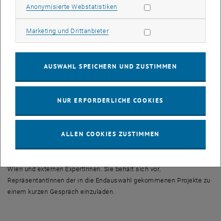
Zielgruppenanalyse und intendierte Lernergebnisse
Statistik Cookies zulassen
Anonymisierte Webstatistiken
Lernziele Didaktisches Konzept mit Methoden, Aktivitäten, Zeitplan
Begründung für den Einsatz der Bildungstechnologie
Marketing Cookies zulassen
Marketing und Drittanbieter
Organisatorisches Konzept
Personaleinsatz (Eigenleistung + Prämie)
Technisches Konzept: Grundtechnologie und ggf. Zusatztools
AUSWAHL SPEICHERN UND ZUSTIMMEN
Weitere Informationen, benötigte Vorlagen und elektronische
Einreichung unter:
NUR ERFORDERLICHE COOKIES
<link https: tuwel.tuwien.ac.at
isl_2010>
tuwel.tuwien.ac.at/ISL_2010
oder <link http:
elearning.tuwien.ac.at>
elearning.tuwien.ac.at/index.php
ALLEN COOKIES ZUSTIMMEN
Jury:
Die Jury besteht aus Mitgliedern des E-Learning Beirats der TU
Wien und externen ExpertInnen. Sie behält sich vor,
RepräsentantInnen der in die Endauswahl gekommenen Projekte zu
einem kurzen Gespräch einzuladen.