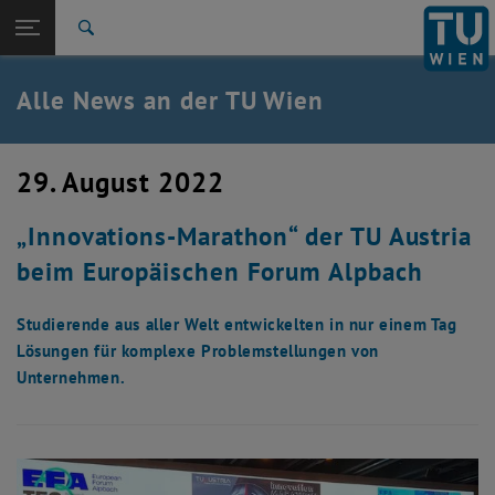
Studium
Seitennavigation öffnen
TU Login
Forschung
Suche
International
Quicklinks
Alle News an der TU Wien
Quicklinks-Menü umschalten
Karriere
Zur 1. Menü Ebene
Alle News
29. August 2022
Zurück zur letzten Ebene:
TU Wien Startseite
Zurück: Subseiten von TU Wien Startseite auflisten
„Innovations-Marathon“ der TU Austria
Übersicht
beim Europäischen Forum Alpbach
Studierende aus aller Welt entwickelten in nur einem Tag
Lösungen für komplexe Problemstellungen von
Unternehmen.