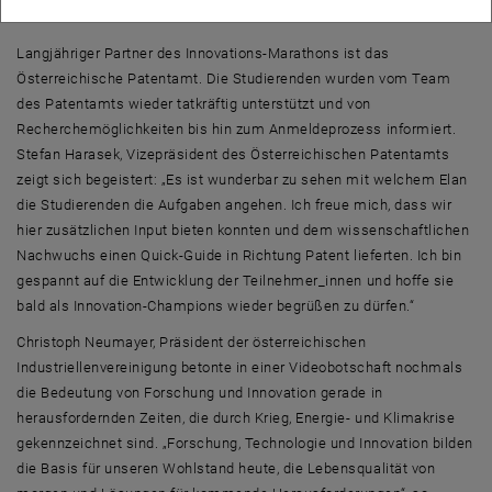
wird“.
Langjähriger Partner des Innovations-Marathons ist das
Österreichische Patentamt. Die Studierenden wurden vom Team
des Patentamts wieder tatkräftig unterstützt und von
Recherchemöglichkeiten bis hin zum Anmeldeprozess informiert.
Stefan Harasek, Vizepräsident des Österreichischen Patentamts
zeigt sich begeistert: „Es ist wunderbar zu sehen mit welchem Elan
die Studierenden die Aufgaben angehen. Ich freue mich, dass wir
hier zusätzlichen
Input
bieten konnten und dem wissenschaftlichen
Nachwuchs einen
Quick-Guide
in Richtung Patent lieferten. Ich bin
gespannt auf die Entwicklung der Teilnehmer_innen und hoffe sie
bald als Innovation-
Champions
wieder begrüßen zu dürfen.“
Christoph Neumayer, Präsident der österreichischen
Industriellenvereinigung betonte in einer
Video
botschaft nochmals
die Bedeutung von Forschung und Innovation gerade in
herausfordernden Zeiten, die durch Krieg, Energie- und Klimakrise
gekennzeichnet sind. „Forschung, Technologie und Innovation bilden
die Basis für unseren Wohlstand heute, die Lebensqualität von