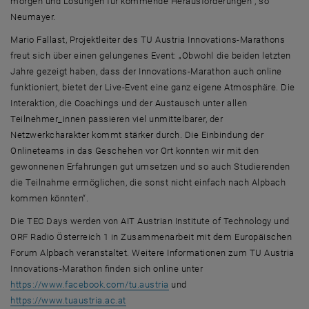
morgen und Lösungen für kommende Herausforderungen“, so
Neumayer.
Mario Fallast, Projektleiter des TU Austria Innovations-Marathons
freut sich über einen gelungenes
Event
: „Obwohl die beiden letzten
Jahre gezeigt haben, dass der Innovations-Marathon auch online
funktioniert, bietet der
Live-Event
eine ganz eigene Atmosphäre. Die
Interaktion, die
Coachings
und der Austausch unter allen
Teilnehmer_innen passieren viel unmittelbarer, der
Netzwerkcharakter kommt stärker durch. Die Einbindung der
Onlineteams
in das Geschehen vor Ort konnten wir mit den
gewonnenen Erfahrungen gut umsetzen und so auch Studierenden
die Teilnahme ermöglichen, die sonst nicht einfach nach Alpbach
kommen könnten“.
Die
TEC Days
werden von AIT
Austrian Institute of Technology
und
ORF Radio Österreich 1 in Zusammenarbeit mit dem Europäischen
Forum Alpbach veranstaltet. Weitere Informationen zum TU Austria
Innovations-Marathon finden sich online unter
, öffnet eine externe URL in ein
https://www.facebook.com/tu.austria
und
, öffnet eine externe URL in einem neuen F
https://www.tuaustria.ac.at