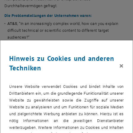
Durchhaltevermögen gefragt.
Die Problemstellungen der Unternehmen waren:
AT&S
,
“In an increasingly complex world, how can you explain
difficult technical or scientific content to different target
audiences?”
AVL List
GmbH
,
“How does a test environment for automated
passenger drones look like?”
Hinweis zu Cookies und anderen
Energie Steiermark,
“Point out how municipalities benefit from
×
Techniken
Real Time Electricity Data.”
Fronius International
GmbH
,
“Sustainability in Joining Technology
// How can a CRADLE to CRADLE approach be implemented for a
Unsere Website verwendet Cookies und bindet Inhalte von
sustainable welded joint. // Creation - Operation - Recycling”
Drittanbietern ein, um die grundlegende Funktionalität unserer
MAGNA,
“Autonomous driven Shuttle – What are expectations to
Website zu gewährleisten sowie die Zugriffe auf unserer
make such a vehicle attractive to be used in future? Target group =
Website zu analysieren und um Funktionen für soziale Medien
you as students.”
und zielgerichtete Werbung anbieten zu können. Hierzu ist es
Österreich Werbung
“Food loss and waste – Food waste has a
nötig Informationen an die jeweiligen Dienstanbieter
huge environmental & economical impact and is one of the bigger
weiterzugeben. Weitere Informationen zu Cookies und Inhalten
unspoken issues in the hotel and tourism industry.”