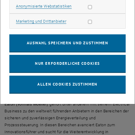
Heintel eine B2B Vermarktungs- und Vertriebsstruktur in Österreich
Statistik Cookies zulassen
Anonymisierte Webstatistiken
und international. Die Teilnehmer_innen (sowohl bereits bestehende
Unternehmen und Startups oder auch an der Challenge bieten ein
Marketing Cookies zulassen
Konzept mit konkreter kommerzieller Umsetzung für den Vertrieb
Marketing und Drittanbieter
und die Vermarktung des Produkts an Krankenhäuser und
Entscheider_innen im Gesundheitswesen unter Berücksichtigung
landesspezifischer Ansätze an. Die Annahme der Firma Heintel ist,
AUSWAHL SPEICHERN UND ZUSTIMMEN
dass der Vertriebsprozess (zumindest teilweise) automatisch und
digital erfolgt. Die Verwendung von Internettechnologien und
bestehenden E-/M-Commercelösungen zur Senkung der Kosten und
NUR ERFORDERLICHE COOKIES
optimalen Erfüllung der Kundenwünsche (inkl. Anbindung an ERP
Systeme)
ist ein besonderes Anliegen.
Kategorie:
Konzept und Umsetzungsplan für eine B2B
ALLEN COOKIES ZUSTIMMEN
Vermarktungs- und Vertriebsstruktur in Österreich und international.
Eaton (vormals Moeller)
gehört unter anderem mit seinem Electrical
Business zu den weltweit führenden Anbietern in den Bereichen der
sicheren und zuverlässigen Energieverteilung und
Prozesssteuerung. In diesen Bereichen avanciert Eaton zum
Innovationsführer und sucht für die Weiterentwicklung in