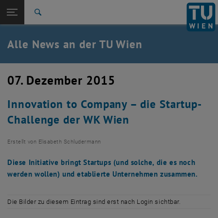
Studium
Seitennavigation öffnen
TU Login
Forschung
Suche
International
Quicklinks
Alle News an der TU Wien
Quicklinks-Menü umschalten
Karriere
Zur 1. Menü Ebene
Alle News
07. Dezember 2015
Zurück zur letzten Ebene:
TU Wien Startseite
Zurück: Subseiten von TU Wien Startseite auflisten
Innovation to Company – die Startup-
Übersicht
Challenge der WK Wien
Erstellt von
Elisabeth Schludermann
Diese Initiative bringt Startups (und solche, die es noch
werden wollen) und etablierte Unternehmen zusammen.
Die Bilder zu diesem Eintrag sind erst nach Login sichtbar.