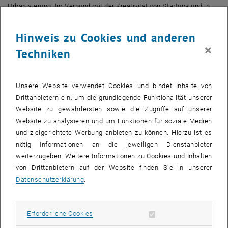
Urbanisierung. Im Verbund mit der Kreativität von Startups und in
Zusammenarbeit mit den Smart Cities arbeiten wir für den Nutzen
der Bürger_innen. Um diese Herausforderungen zu lösen sucht
Hinweis zu Cookies und anderen
Microsoft im Rahmen der Initiative „Innovation to Company“
×
Techniken
Kooperationen mit Startups: Die eingereichten Lösungen können
rein software-basiert sein oder unter Einbeziehung von IoT
Komponenten umgesetzt werden. In der Folge vergibt Microsoft
Unsere Website verwendet Cookies und bindet Inhalte von
Preise im Gesamtwert von über EUR 350.000.- und öffnet seine
Drittanbietern ein, um die grundlegende Funktionalität unserer
Vertriebsstrukturen und Partnernetzwerke mit aktuell rund 3.000
Website zu gewährleisten sowie die Zugriffe auf unserer
Microsoft Partnern in Österreich.
Website zu analysieren und um Funktionen für soziale Medien
Kategorie:
hochskalierbare Cloud-basierte Lösungen „ready to
und zielgerichtete Werbung anbieten zu können. Hierzu ist es
market“ (eingereichte Lösungen müssen Microsoft Azure nutzen
nötig Informationen an die jeweiligen Dienstanbieter
bzw. auf Microsoft Azure laufen)
weiterzugeben. Weitere Informationen zu Cookies und Inhalten
von Drittanbietern auf der Website finden Sie in unserer
Die
Rudolf Heintel GmbH
ist seit 1918 eines der fortschrittlichsten
Datenschutzerklärung
.
Unternehmen bei der Einführung
neuer Ideen und innovativer Produkte zum Wohle des Patienten.
Eines der bahnbrechendsten
Erforderliche Cookies zulassen
Erforderliche Cookies
Produkte ist der Thorax Safe. Für dieses Medizinprodukt sucht