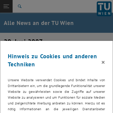
Studium
Seitennavigation öffnen
TU Login
Forschung
Suche
International
Quicklinks
Alle News an der TU Wien
Quicklinks-Menü umschalten
Karriere
Zur 1. Menü Ebene
Alle News
29. Juni 2007
Zurück zur letzten Ebene:
TU Wien Startseite
Zurück: Subseiten von TU Wien Startseite auflisten
Infoveranstaltung zum
Übersicht
Hinweis zu Cookies und anderen
Kollektivvertrag
×
Techniken
Erstellt von
Hartwig Bittermann
Unsere Website verwendet Cookies und bindet Inhalte von
Am 5.7.2007 um 13.00 Uhr findet im HS 18 (Karlsplatz 13)
Drittanbietern ein, um die grundlegende Funktionalität unserer
eine Info-Veranstaltung zum Thema Kollektivvertrag statt.
Website zu gewährleisten sowie die Zugriffe auf unserer
Website zu analysieren und um Funktionen für soziale Medien
und zielgerichtete Werbung anbieten zu können. Hierzu ist es
Die Bilder zu diesem Eintrag sind erst nach Login sichtbar.
nötig Informationen an die jeweiligen Dienstanbieter