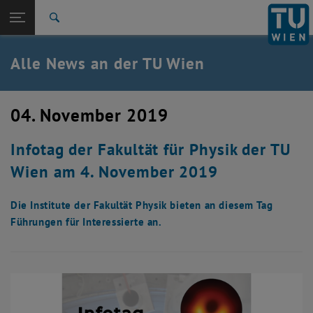
Studium
Seitennavigation öffnen
TU Login
Forschung
Suche
International
Quicklinks
Alle News an der TU Wien
Quicklinks-Menü umschalten
Karriere
Zur 1. Menü Ebene
Alle News
04. November 2019
Zurück zur letzten Ebene:
TU Wien Startseite
Zurück: Subseiten von TU Wien Startseite auflisten
Infotag der Fakultät für Physik der TU
Übersicht
Wien am 4. November 2019
Die Institute der Fakultät Physik bieten an diesem Tag
Führungen für Interessierte an.