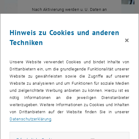
Nach Aktivierung werden u. U. Daten an
, öffnet in eine
Dritte übermittelt.
Datenschutzerklärung.
Hinweis zu Cookies und anderen
×
Techniken
YOUTUBE VIDEO "03 - RO
ABSPIELEN
Unsere Website verwendet Cookies und bindet Inhalte von
Drittanbietern ein, um die grundlegende Funktionalität unserer
03 - Rolle der Energieraumplanung für den Klimaschutz
Website zu gewährleisten sowie die Zugriffe auf unserer
im ländlichen Raum
Website zu analysieren und um Funktionen für soziale Medien
und zielgerichtete Werbung anbieten zu können. Hierzu ist es
nötig Informationen an die jeweiligen Dienstanbieter
Mit seinem Vortrag „
Herausforderung Klimawandel: Rolle der
weiterzugeben. Weitere Informationen zu Cookies und Inhalten
Energieraumplanung für den Klimaschutz im ländlichen Raum“
bei
von Drittanbietern auf der Website finden Sie in unserer
der
Impulskonferenz
- "Wie klimafit ist der Bundesstaat?“
hat
Datenschutzerklärung
.
Hartmut Dumke einen wichtigen Beitrag geliefert die Begriffe „Rolle,
Energieraumplanung, Klimaschutz und ländlicher Raum zu
definieren und zu verknüpfen. Im Anschluss folgen drei Best