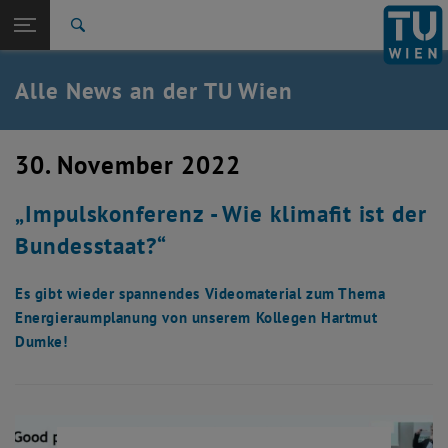
Studium
Seitennavigation öffnen
EN
TU Login
Forschung
Suche
International
Quicklinks
Alle News an der TU Wien
Quicklinks-Menü umschalten
Karriere
Zur 1. Menü Ebene
Alle News
30. November 2022
Zurück zur letzten Ebene:
TU Wien Startseite
Zurück: Subseiten von TU Wien Startseite auflisten
„Impulskonferenz - Wie klimafit ist der
Übersicht
Bundesstaat?“
Es gibt wieder spannendes Videomaterial zum Thema
Energieraumplanung von unserem Kollegen Hartmut
Dumke!