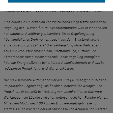
Weitere Neuerungen, die von der TU Wien auf der SPS IPC Drives
(Nürnberg, 25.-27.11.2014) in Halle1-Stand251 vorgestellt werden:
Eine bereits in Stückzahlen von zig-tausend eingesetzte sensorlose
Regelung der TU Wien für PM-Synchronmotoren wird in einer neuen,
nun lautlosen Ausführung präsentiert. Diese Regelung bringt
höchstmögliches Drehmoment, auch aus dem Stillstand, sowie
stufenlose und „ruckelfreie“ Drehzahlregelung ohne Drehgeber –
etwa für Produktionsmaschinen, Kraftfahrzeuge, Lüftung und
Klimatechnik sowie Medizintechnik. Diese Regelung ermöglicht
höchste Energieeffizienz bei erhöhter Ausfallsicherheit und das bei
reduzierten Produktions- und Wartungskosten.
Der praxiserprobte Automation Service Bus (ASB) sorgt für Effizienz
im parallelen Engineering von flexiblen industriellen Anlagen und
Produkten. Er schließt bei Nutzung von uneinheitlichen Software-
Werkzeugen die Lücken zwischen unterschiedlichen Fachbereichen.
Mit einem Modul des ASB können Engineering-Ergebnisse nun
erstmals auch während der Betriebsphase von Anlagen und Geräten