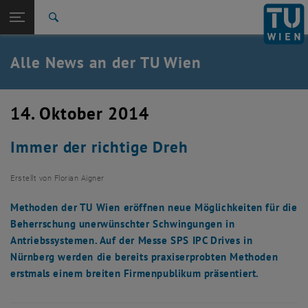
Studium
Seitennavigation öffnen
TU Login
Forschung
Suche
International
Quicklinks
Alle News an der TU Wien
Quicklinks-Menü umschalten
Karriere
Zur 1. Menü Ebene
Alle News
14. Oktober 2014
Zurück zur letzten Ebene:
TU Wien Startseite
Zurück: Subseiten von TU Wien Startseite auflisten
Immer der richtige Dreh
Übersicht
Erstellt von
Florian Aigner
Methoden der TU Wien eröffnen neue Möglichkeiten für die
Beherrschung unerwünschter Schwingungen in
Antriebssystemen. Auf der Messe SPS IPC Drives in
Nürnberg werden die bereits praxiserprobten Methoden
erstmals einem breiten Firmenpublikum präsentiert.