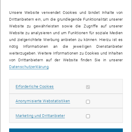
Prof. Adalbert Prechtl, Vizerektor für Lehre der TU Wien, und Jay
Peng, Managing Director von Huawei Österreich, für drei Jahre
Unsere Website verwendet Cookies und bindet Inhalte von
besiegelt. Dazu Prof. Prechtl: "Wir freuen uns, die seit Jahren
Drittanbietern ein, um die grundlegende Funktionalität unserer
bestehende gute Zusammenarbeit mit Huawei mit dem
Website zu gewährleisten sowie die Zugriffe auf unserer
Studentenprogramm noch weiter zu intensivieren und engagierten
Website zu analysieren und um Funktionen für soziale Medien
Studierenden der TU Wien eine einzigartige Forschungsreise nach
und zielgerichtete Werbung anbieten zu können. Hierzu ist es
China zu ermöglichen."
nötig Informationen an die jeweiligen Dienstanbieter
weiterzugeben. Weitere Informationen zu Cookies und Inhalten
Essay einreichen und Huawei in China kennenlernen
von Drittanbietern auf der Website finden Sie in unserer
Um am Wettbewerb teilzunehmen, muss ein Essay zu einer von
Datenschutzerklärung
.
Huawei vorgegebenen Frage zu den Themen Innovation,
Technologie und China verfasst werden. Eine unabhängige Jury,
bestehend aus VertreterInnen des Ministeriums, der
Erforderliche Cookies zulassen
Erforderliche Cookies
Wirtschaftskammer, der Plattform Digitales Österreich, der
Wirtschaftsagentur Wien, des Österreichischen Instituts für
Statistik Cookies zulassen
Anonymisierte Webstatistiken
angewandte Telekommunikation sowie von Huawei, bewertet
sämtliche Beiträge und kürt die GewinnerInnen. Den VerfasserInnen
Marketing Cookies zulassen
der besten Essays winkt eine kostenlose zweiwöchige Reise nach
Marketing und Drittanbieter
China, die im September 2015 stattfinden wird und den
GewinnerInnen ermöglicht, verschiedene Städte und Kulturgüter des