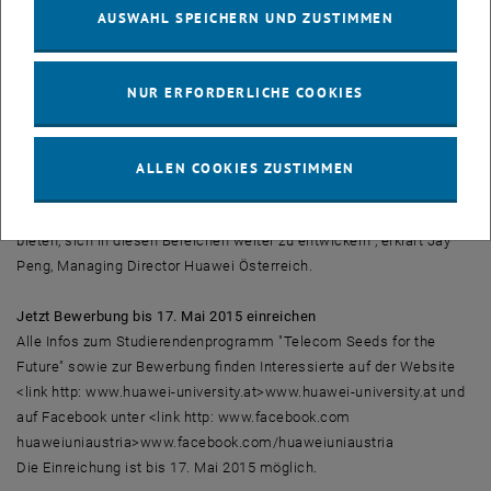
Landes zu besichtigen. Ein weiterer Teil des Bildungstrips ist aber
AUSWAHL SPEICHERN UND ZUSTIMMEN
auch ein intensiver Einblick in die Abläufe der Huawei-Zentrale und
der verschiedenen Fachabteilungen in Shenzhen. "Durch 'Telecom
Seeds for the Future' bieten wir jungen Menschen nicht nur eine
NUR ERFORDERLICHE COOKIES
einmalige Reise nach China, sondern fördern dadurch auch das
interkulturelle Verständnis und die internationale Zusammenarbeit
zwischen Österreich und China. Wir möchten Studierende
ALLEN COOKIES ZUSTIMMEN
unterschiedlicher Studienrichtungen für die Informations- und
Telekommunikationsbranche begeistern und ihnen die Möglichkeit
bieten, sich in diesen Bereichen weiter zu entwickeln", erklärt Jay
Peng, Managing Director Huawei Österreich.
Jetzt Bewerbung bis 17. Mai 2015 einreichen
Alle Infos zum Studierendenprogramm "Telecom Seeds for the
Future" sowie zur Bewerbung finden Interessierte auf der Website
<link http: www.huawei-university.at>www.huawei-university.at und
auf Facebook unter <link http: www.facebook.com
huaweiuniaustria>www.facebook.com/huaweiuniaustria
Die Einreichung ist bis 17. Mai 2015 möglich.