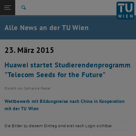
Studium
Seitennavigation öffnen
TU Login
Forschung
Suche
International
Quicklinks
Alle News an der TU Wien
Quicklinks-Menü umschalten
Karriere
Zur 1. Menü Ebene
Alle News
23. März 2015
Zurück zur letzten Ebene:
TU Wien Startseite
Zurück: Subseiten von TU Wien Startseite auflisten
Huawei startet Studierendenprogramm
Übersicht
"Telecom Seeds for the Future"
Erstellt von
Catharina Rieder
Wettbewerb mit Bildungsreise nach China in Kooperation
mit der TU Wien
Die Bilder zu diesem Eintrag sind erst nach Login sichtbar.