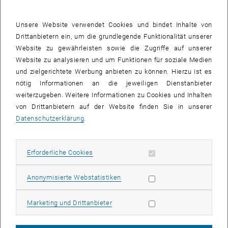
Unsere Website verwendet Cookies und bindet Inhalte von
Drittanbietern ein, um die grundlegende Funktionalität unserer
Website zu gewährleisten sowie die Zugriffe auf unserer
Website zu analysieren und um Funktionen für soziale Medien
und zielgerichtete Werbung anbieten zu können. Hierzu ist es
nötig Informationen an die jeweiligen Dienstanbieter
weiterzugeben. Weitere Informationen zu Cookies und Inhalten
von Drittanbietern auf der Website finden Sie in unserer
Datenschutzerklärung
.
Bild v
Erforderliche Cookies zulassen
Erforderliche Cookies
Logo
Statistik Cookies zulassen
Anonymisierte Webstatistiken
Der Literaturpreis richtet sich an Frauen, die sich in ihren Texten
Marketing Cookies zulassen
Marketing und Drittanbieter
kritisch mit der Technik auseinandersetzen. Eingereicht wurden
heuer Texte von 44 verschiedenen Autorinnen aus Österreich,