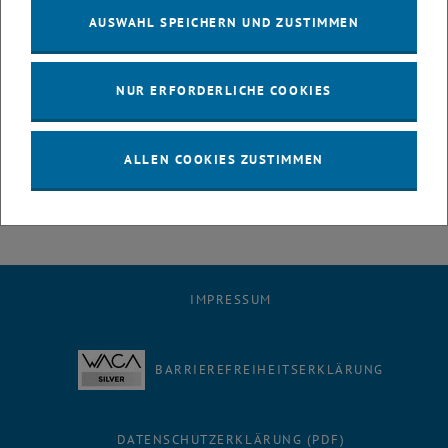
Deutschland, der Schweiz und England.
AUSWAHL SPEICHERN UND ZUSTIMMEN
Der Preis wurde erstmals 1994 anläßlich des 10-jährigen Bestehens
des HTU Frauenreferates initiiert. Die Preisverleihung findet am 29.
NUR ERFORDERLICHE COOKIES
Oktober um 18:30 Uhr im Festsaal der TU Wien statt. Die Festrede
hält Sabine Seidler, Vizerektorin für Forschung. Anschließend
wird die Entscheidung der Jury bekanntgegeben, der Preis verliehen
ALLEN COOKIES ZUSTIMMEN
und der ausgezeichnete Text vorgetragen.
IMPRESSUM
BARRIEREFREIHEITSERKLÄRUNG
DATENSCHUTZERKLÄRUNG (PDF)