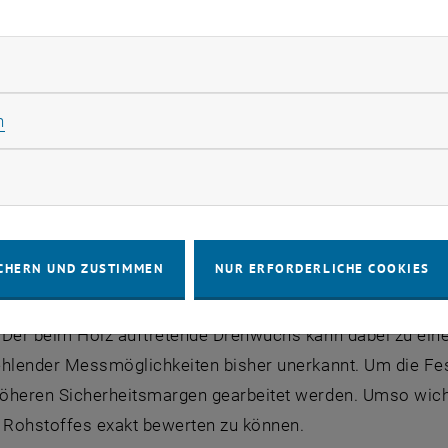
hste und wo die geringste Dämpfung der Wellen entsteht u
 rückgerechnet werden. Ein Wunsch wäre mit Hilfe der M
rliche Cookies zulassen
bestimmen.“
Statistik Cookies zulassen
n
studie, die derzeit noch unter Idealbedingungen arbeitet,
grierten Online-Qualitätskontrolle ausweiten. „Ziel ist
rketing Cookies zulassen
der Bretter zu ziehen. Der Computer entwirft ein Bild de
gen bestimmte Grenzwerte, soll das Brett automatisch a
rung wäre vor allem für die Brettschichtholzproduktion v
CHERN UND ZUSTIMMEN
NUR ERFORDERLICHE COOKIES
il des Holzes wird heute als Leimholz für Wand- und Da
Der beim Holz auftretende Drehwuchs kann dabei zu einer
ehlender Messmöglichkeiten bisher unerkannt. Um die Fes
heren Sicherheitsmargen gearbeitet werden. Umso wichtig
n Rohstoffes exakt bewerten zu können.