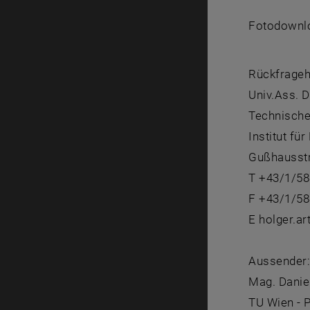
Fotodownlo
Rückfrageh
Univ.Ass. 
Technische
Institut f
Gußhausstr
T +43/1/58
F +43/1/58
E holger.a
Aussender
Mag. Danie
TU Wien - 