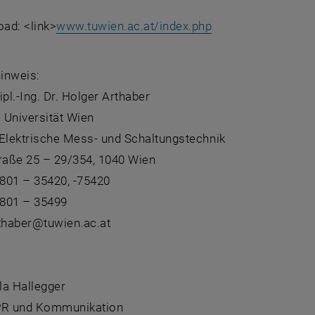
ad: <link>
www.tuwien.ac.at/index.php
inweis:
Dipl.-Ing. Dr. Holger Arthaber
 Universität Wien
ür Elektrische Mess- und Schaltungstechnik
aße 25 – 29/354, 1040 Wien
801 – 35420, -75420
801 – 35499
rthaber@tuwien.ac.at
:
la Hallegger
PR und Kommunikation