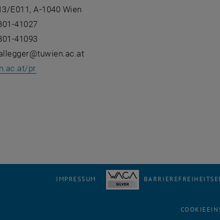
 13/E011, A-1040 Wien
801-41027
801-41093
hallegger@tuwien.ac.at
.ac.at/pr
IMPRESSUM
BARRIEREFREIHEITS
COOKIEEIN