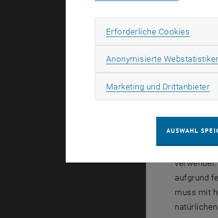
wo die höc
des Holzes
Erforde
Erforderliche Cookies
Holzes zu 
Anonymisierte Webstatistike
Die Vorfeld
prozessinte
Ma
Marketing und Drittanbieter
Positionen 
die Messun
Klassifizie
AUSWAHL SPEI
Ein Großte
verwendet. 
aufgrund f
muss mit hö
natürliche