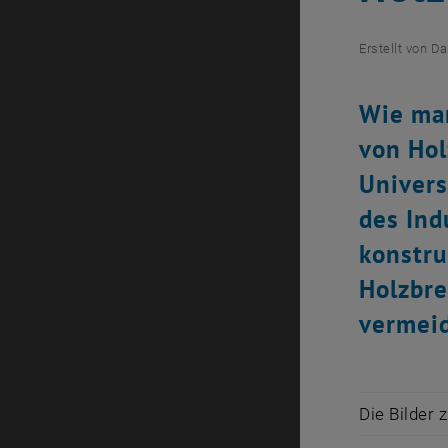
Erstellt von
Da
Wie man
von Hol
Univers
des Ind
konstru
Holzbre
vermei
Die Bilder 