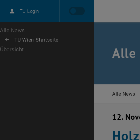
International
TU Login
Karriere
Zur 1. Menü Ebene
Alle News
Zurück zur letzten Ebene:
TU Wien Startseite
Zurück: Subseiten von TU Wien Startseite auflisten
Alle
Übersicht
Alle News
12. No
Holz