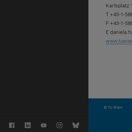
Karlsplatz
T +43-1-58
F +43-1-58
E daniela.
www.tuwien
© TU Wien
#
Facebook
LinkedIn
YouTube
Instagram
Bluesky
116210