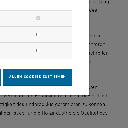
nd aus diesem Profil kann auf die Faserrichtung
essungen auch den Feuchtigkeitsgehalt des
 möchten die Forscher zur Unterstützung einer
 es, Messwerte der Faserabweichung an mehreren
s Faserverlaufs über die Holzprobe. Überschreiten
ussortiert werden. Die Anwendung dieser
on Bedeutung.
ALLEN COOKIES ZUSTIMMEN
chkonstruktionen von modernen Hallenbauten
 verminderten Festigkeit beitragen. Dieser blieb
tigkeit des Endprodukts garantieren zu können,
er ist es für die Holzindustrie die Qualität des