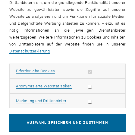
Drittanbietern ein, um die grundlegende Funktionalität unserer
MED-EL ist mittlerweile Marktführer auf dem Gebiet der
Website zu gewährleisten sowie die Zugriffe auf unserer
Hörimplantate mit einem weltweiten Firmennetz. Am Hauptstandort
Website zu analysieren und um Funktionen für soziale Medien
in Innsbruck sind nahezu 2.000 Mitarbeiterinnen in der Forschung,
und zielgerichtete Werbung anbieten zu können. Hierzu ist es
Entwicklung und Produktion beschäftigt.
nötig Informationen an die jeweiligen Dienstanbieter
weiterzugeben. Weitere Informationen zu Cookies und Inhalten
Doppelkarriere in Wissenschaft und Wirtschaft
von Drittanbietern auf der Website finden Sie in unserer
Datenschutzerklärung
.
Ingeborg Hochmair-Desoyer
wurde 1995 in Österreich
Unternehmerin des Jahres, 1996 erhielt sie die Wilhelm-Exner-
Medaille, 1981 den Holzer-Preis der TU Wien und 2008 das
Erforderliche Cookies zulassen
Erforderliche Cookies
Ehrenzeichen des Landes Tirol. 1998 habilitierte sie sich an der TU
Wien für das Fach "Medizintechnik. 2004 wurde sie Ehrendoktorin
Statistik Cookies zulassen
Anonymisierte Webstatistiken
der TU München und 2010 der Medizinischen Fakultät der
Universität Innsbruck. 2013 erhielt sie mit Graeme Clark und Blake
Marketing Cookies zulassen
S. Wilson den Lasker DeBakey Clinical Medical Research Award. Sie
Marketing und Drittanbieter
ist Ehrenmitglied der Deutschen Gesellschaft für Audiologie. Neben
zahlreichen anderen Preisen wurde ihr 2014 der Wittgenstein-Preis
der Österreichischen Forschungsgemeinschaft (ÖFG) verliehen.
AUSWAHL SPEICHERN UND ZUSTIMMEN