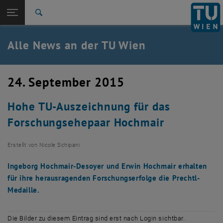
Studium
Seitennavigation öffnen
TU Login
Forschung
Suche
International
Quicklinks
Alle News an der TU Wien
Quicklinks-Menü umschalten
Karriere
Zur 1. Menü Ebene
Alle News
24. September 2015
Zurück zur letzten Ebene:
TU Wien Startseite
Zurück: Subseiten von TU Wien Startseite auflisten
Hohe TU-Auszeichnung für das
Übersicht
Forschungsehepaar Hochmair
Erstellt von
Nicole Schipani
Ingeborg Hochmair-Desoyer und Erwin Hochmair erhalten
für ihre herausragenden Forschungserfolge die Prechtl-
Medaille.
Die Bilder zu diesem Eintrag sind erst nach Login sichtbar.