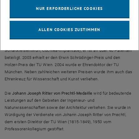
Erwin Hochmair
habilitierte sich 1980 in Elektronik (einschließlich
Anwendungen in der Medizin). 1985 wurde er ordentlicher Professor
NUR ERFORDERLICHE COOKIES
für Angewandte Physik und Mikroelektronik an der Universität
Innsbruck. 1993 bis 1995 war er Dekan der naturwissenschaftlichen
Fakultät, von 1995 bis 2006 leitete er das Institut für Angewandte
ALLEN COOKIES ZUSTIMMEN
Physik. 1972 war er Gastprofessor an der Stanford University. Von
ihm stammen über 100 Fachpublikationen (Elektronik,
Schaltkreisentwurf, Cochlea-Implantate), er ist an über 40 Patenten
beteiligt. 2003 erhielt er den Erwin Schrödinger-Preis und den
Holzer-Preis der TU Wien. 2004 wurde er Ehrendoktor der TU
München. Neben zahlreichen weiteren Preisen wurde ihm auch das
Ehrenkreuz für Wissenschaft und Kunst verliehen.
Die
Johann Joseph Ritter von Prechtl-Medaille
wird für bedeutende
Leistungen auf den Gebieten der Ingenieur- und
Naturwissenschaften sowie der Architektur verliehen. Sie wurde in
Würdigung der Verdienste von Johann Joseph Ritter von Prechtl,
dem ersten Direktor der TU Wien (1815-1849), 1950 vom
Professorenkollegium gestiftet.