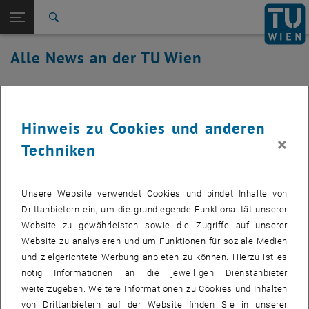
Studium
Seitennavigation öffnen
TU Login
Forschung
Suche
International
Alle News an der TU Wien
Quicklinks
Quicklinks-Menü umschalten
Karriere
23. Juli 2024
Zur 1. Menü Ebene
Alle News
Zurück zur letzten Ebene:
TU Wien Startseite
Zurück: Subseiten von TU Wien Startseite auflisten
HINWEIS: geplante TUWEL
Hinweis zu Cookies und anderen
×
Übersicht
Wartungsarbeiten
Techniken
Verlängertes, geplantes Wartungsfenster am Dienstag, 30.
Unsere Website verwendet Cookies und bindet Inhalte von
Juli 2024 von 06:00 Uhr bis 07:30 Uhr
Drittanbietern ein, um die grundlegende Funktionalität unserer
Website zu gewährleisten sowie die Zugriffe auf unserer
Website zu analysieren und um Funktionen für soziale Medien
und zielgerichtete Werbung anbieten zu können. Hierzu ist es
Das wöchentliche, geplante Wartungsfenster (sonst 07:00 Uhr bis
nötig Informationen an die jeweiligen Dienstanbieter
07:30 Uhr) wird am 30.Juli etwas länger ausfallen als üblich. Der
weiterzugeben. Weitere Informationen zu Cookies und Inhalten
Wechsel der Speicherinfrastruktur von _
NFS-Ganesha over
von Drittanbietern auf der Website finden Sie in unserer
GlusterFS
_ zu _
CephFS
_ wird etwas mehr als eine Stunde in