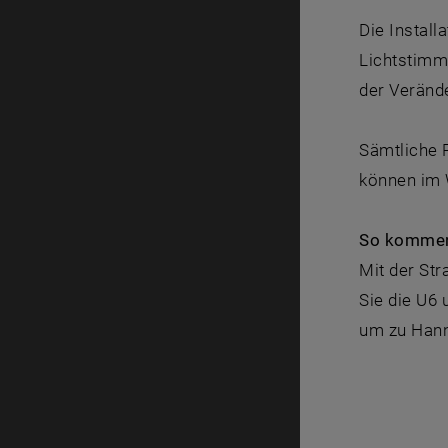
Die Install
Lichtstimm
der Verände
Sämtliche P
können im 
So kommen
Mit der Str
Sie die U6 
um zu Hann