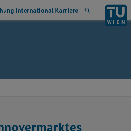
chung
International
Karriere
Suche
annovermarktes