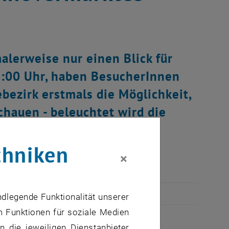
alerweise nur einen Blick für
19:00 Uhr, haben BesucherInnen
ezirk erstmals die Möglichkeit,
chauen - beleuchtet wird die
. Ein sommerliches
chniken
×
ndlegende Funktionalität unserer
m Funktionen für soziale Medien
 die jeweiligen Dienstanbieter
nst und Gestaltung der TU Wien hatten