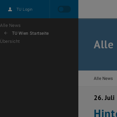
International
TU Login
Karriere
Zur 1. Menü Ebene
Alle News
Zurück zur letzten Ebene:
TU Wien Startseite
Zurück: Subseiten von TU Wien Startseite auflisten
Alle
Übersicht
Alle News
26. Jul
Hint