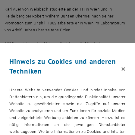
Karl Auer von Welsbach studierte an der TH in Wien und in
Heidelberg bei Robert Wilhem Bunsen Chemie; nach seiner
Promotion zum Dr.phil. 1882 arbeitete er in Wien im Laboratorium
von Adolf Lieben über seltene Erden.
1885 spaltete er das Didym mit Hilfe der fraktionierten
Kristallisation in zwei neue Elemente – Neodym und Praesodym.
1907 gelang ihm fast zeitgleich mit Georges Urbain in Paris die
Hinweis zu Cookies und anderen
Zerlegung des Ytterbiums in Aldebaranium und Cassiopeium.
×
Techniken
Auer von Welsbach verwendete seine Entdeckungen auch in der
Praxis und stellte 1885 aus den seltenen Erden das Gasglühlicht her,
Unsere Website verwendet Cookies und bindet Inhalte von
das er gemeinsam mit Ludwig Haitinger zum "Auerstrumpf"
Drittanbietern ein, um die grundlegende Funktionalität unserer
weiterentwickelte. Seit 1887 stellte er diese Glühstrümpfe in seiner
Website zu gewährleisten sowie die Zugriffe auf unserer
Fabrik in Atzgersdorf her.
Website zu analysieren und um Funktionen für soziale Medien
und zielgerichtete Werbung anbieten zu können. Hierzu ist es
Er beteiligte sich auch an der Weiterentwicklung der Glühlampe,
nötig Informationen an die jeweiligen Dienstanbieter
indem er 1898 die elektrische Osmium-Metallfadenlampe
weiterzugeben. Weitere Informationen zu Cookies und Inhalten
konstruierte. Eine weitere bedeutende Erfindung war das Cereisen,