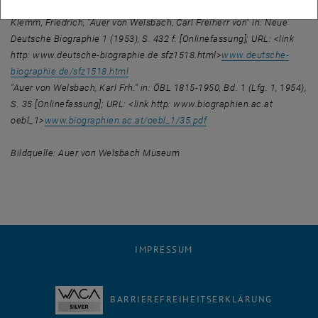
Quellen:
Klemm, Friedrich, "Auer von Welsbach, Carl Freiherr von" in: Neue
Deutsche Biographie 1 (1953), S. 432 f. [Onlinefassung]; URL: <link
http: www.deutsche-biographie.de sfz1518.html>
www.deutsche-
biographie.de/sfz1518.html
"Auer von Welsbach, Karl Frh." in: ÖBL 1815-1950, Bd. 1 (Lfg. 1, 1954),
S. 35 [Onlinefassung]; URL: <link http: www.biographien.ac.at
oebl_1>
www.biographien.ac.at/oebl_1/35.pdf
Bildquelle: Auer von Welsbach Museum
IMPRESSUM
BARRIEREFREIHEITSERKLÄRUNG