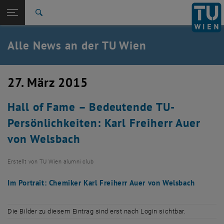
Studium
Seitennavigation öffnen
TU Login
Forschung
Suche
International
Quicklinks
Alle News an der TU Wien
Quicklinks-Menü umschalten
Karriere
Zur 1. Menü Ebene
Alle News
27. März 2015
Zurück zur letzten Ebene:
TU Wien Startseite
Zurück: Subseiten von TU Wien Startseite auflisten
Hall of Fame – Bedeutende TU-
Übersicht
Persönlichkeiten: Karl Freiherr Auer
von Welsbach
Erstellt von
TU Wien alumni club
Im Portrait: Chemiker Karl Freiherr Auer von Welsbach
Die Bilder zu diesem Eintrag sind erst nach Login sichtbar.