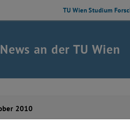
TU Wien
Studium
Fors
 News an der TU Wien
ober 2010
 Night & Good Luck #