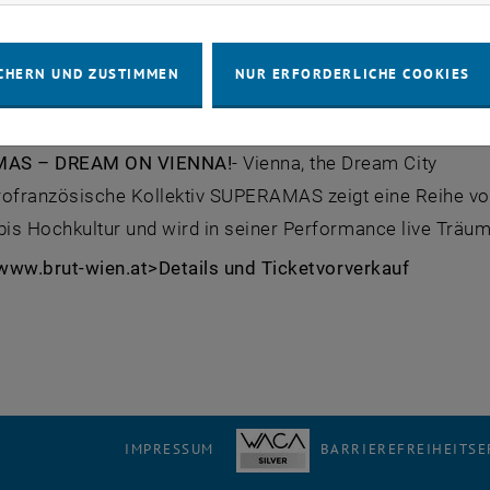
an der TU Wien:
CHERN UND ZUSTIMMEN
NUR ERFORDERLICHE COOKIES
szkiewiecz
– Snowflakes
es ist eine Schleudergang-Choreografie, eine Tanzmasch
MAS –
DREAM ON VIENNA!
- Vienna, the Dream City
rofranzösische Kollektiv SUPERAMAS zeigt eine Reihe v
bis Hochkultur und wird in seiner Performance live Träu
: www.brut-wien.at>Details und Ticketvorverkauf
IMPRESSUM
BARRIEREFREIHEITS