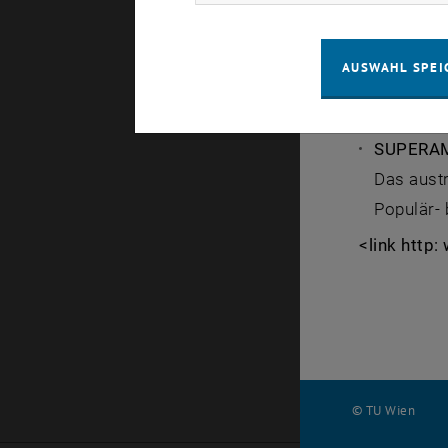
Programm 
AUSWAHL SPEI
Agata Ma
Snowflak
SUPERA
Das aust
Populär- 
<link http
© TU Wien
#