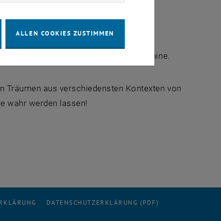
ALLEN COOKIES ZUSTIMMEN
ine, ein Nussknacker und eine Zeitmaschine.
on Träumen aus verschiedensten Kontexten von
me wahr werden lassen!
ERKLÄRUNG
DATENSCHUTZERKLÄRUNG (PDF)