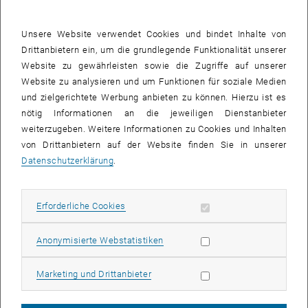
Egal, ob Sie erst vor kurzem Ihren Dienstantritt an der TU Wien
hatten, oder ob Sie schon ein/e erfahrene/r MitarbeiterIn der TU
Unsere Website verwendet Cookies und bindet Inhalte von
Wien sind, bietet Ihnen das GetTUgether die Möglichkeit sich einen
Drittanbietern ein, um die grundlegende Funktionalität unserer
aktuellen Ein- und Überblick an der TU Wien zu verschaffen, neue
Website zu gewährleisten sowie die Zugriffe auf unserer
KollegInnen kennenzulernen und Teilbereiche genauer unter die
Website zu analysieren und um Funktionen für soziale Medien
Lupe zu nehmen.
und zielgerichtete Werbung anbieten zu können. Hierzu ist es
nötig Informationen an die jeweiligen Dienstanbieter
Wollten Sie immer schon einmal wissen, was/wie/wo an anderen
weiterzugeben. Weitere Informationen zu Cookies und Inhalten
Fakultäten geforscht wird? Interessiert es Sie, wie der typische
von Drittanbietern auf der Website finden Sie in unserer
Alltag eines Vizerektors/ einer Vizerektorin aussieht? Im Rahmen
Datenschutzerklärung
.
der Besuche in den Fachbereichen haben Sie die Gelegenheit das
herauszufinden: Aus den fünf Rektoratsressorts und acht Fakultäten
wählen Sie vorab die beiden Themen aus, die Sie am meisten
Erforderliche Cookies zulassen
Erforderliche Cookies
interessieren und haben dann die Möglichkeit, Werkstätten und
Labors zu besichtigen oder aber in persönlichen Gesprächen mit
Statistik Cookies zulassen
Anonymisierte Webstatistiken
VizerektorInnen oder Dekanen Erfahrungen auszutauschen.
Abschließend soll eine Führung durch das Hauptgebäude Ihre
Marketing Cookies zulassen
Marketing und Drittanbieter
räumliche Orientierung unterstützen, und Sie können so gemeinsam
mit vielen anderen KollegInnen ein wenig über den Tellerrand der