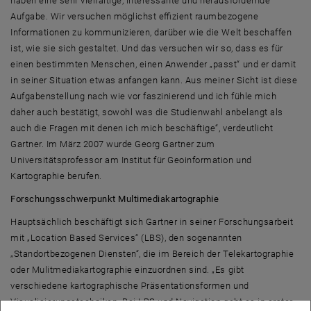
haben eine sehr vielfältige, interessante und herausfordernde
Aufgabe. Wir versuchen möglichst effizient raumbezogene
Informationen zu kommunizieren, darüber wie die Welt beschaffen
ist, wie sie sich gestaltet. Und das versuchen wir so, dass es für
einen bestimmten Menschen, einen Anwender „passt“ und er damit
in seiner Situation etwas anfangen kann. Aus meiner Sicht ist diese
Aufgabenstellung nach wie vor faszinierend und ich fühle mich
daher auch bestätigt, sowohl was die Studienwahl anbelangt als
auch die Fragen mit denen ich mich beschäftige“, verdeutlicht
Gartner. Im März 2007 wurde Georg Gartner zum
Universitätsprofessor am Institut für Geoinformation und
Kartographie berufen.
Forschungsschwerpunkt Multimediakartographie
Hauptsächlich beschäftigt sich Gartner in seiner Forschungsarbeit
mit „Location Based Services“ (LBS), den sogenannten
„Standortbezogenen Diensten“, die im Bereich der Telekartographie
oder Mulitmediakartographie einzuordnen sind. „Es gibt
verschiedene kartographische Präsentationsformen und
Visualisierungstechniken. Bei LBS und Navigation geht es in erster