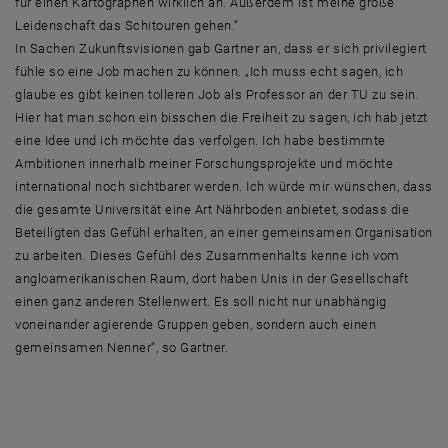
für einen Kartographen wirklich an. Außerdem ist meine große
Leidenschaft das Schitouren gehen.“
In Sachen Zukunftsvisionen gab Gartner an, dass er sich privilegiert
fühle so eine Job machen zu können. „Ich muss echt sagen, ich
glaube es gibt keinen tolleren Job als Professor an der TU zu sein.
Hier hat man schon ein bisschen die Freiheit zu sagen, ich hab jetzt
eine Idee und ich möchte das verfolgen. Ich habe bestimmte
Ambitionen innerhalb meiner Forschungsprojekte und möchte
international noch sichtbarer werden. Ich würde mir wünschen, dass
die gesamte Universität eine Art Nährboden anbietet, sodass die
Beteiligten das Gefühl erhalten, an einer gemeinsamen Organisation
zu arbeiten. Dieses Gefühl des Zusammenhalts kenne ich vom
angloamerikanischen Raum, dort haben Unis in der Gesellschaft
einen ganz anderen Stellenwert. Es soll nicht nur unabhängig
voneinander agierende Gruppen geben, sondern auch einen
gemeinsamen Nenner“, so Gartner.