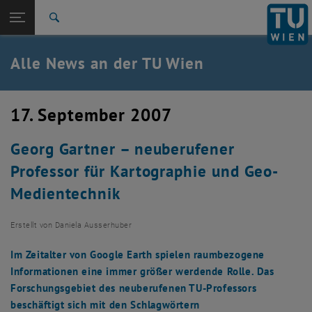
Studium
Seitennavigation öffnen
TU Login
Forschung
Suche
International
Quicklinks
Alle News an der TU Wien
Quicklinks-Menü umschalten
Karriere
Zur 1. Menü Ebene
Alle News
17. September 2007
Zurück zur letzten Ebene:
TU Wien Startseite
Zurück: Subseiten von TU Wien Startseite auflisten
Georg Gartner – neuberufener
Übersicht
Professor für Kartographie und Geo-
Medientechnik
Erstellt von
Daniela Ausserhuber
Im Zeitalter von Google Earth spielen raumbezogene
Informationen eine immer größer werdende Rolle. Das
Forschungsgebiet des neuberufenen TU-Professors
beschäftigt sich mit den Schlagwörtern