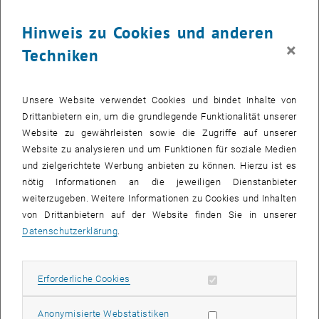
Linie um die Aufgabenstellung, wie ich einer Person mit einem
mobilen Ein- oder Ausgabegerät in Form eines Handys, PocketPCs,
Hinweis zu Cookies und anderen
etc., raumbezogene Informationen vermitteln kann. Wenn jemand
×
Techniken
nicht weiß wie er von ‚A’ nach ‚B’ kommt, kann ihm das Gerät einen
Hinweis geben“, erklärt Gartner. Diese Art von Navigationssystemen
zu entwickeln ist ein Forschungsschwerpunkt des neuen TU-
Unsere Website verwendet Cookies und bindet Inhalte von
Professors. In der modernen Kartographie gibt es neben der
Drittanbietern ein, um die grundlegende Funktionalität unserer
klassischen 2D-Landkarte verschiedene Ausdrucksmittel,
Website zu gewährleisten sowie die Zugriffe auf unserer
beispielsweise Animationen, interaktive Karten und 3D-Karten.
Website zu analysieren und um Funktionen für soziale Medien
Aktuell wird vor allem am „Kommunikationsproblem“ gearbeitet.
und zielgerichtete Werbung anbieten zu können. Hierzu ist es
Gartner: „Es funktioniert bereits mit dem Handy bestimmte
nötig Informationen an die jeweiligen Dienstanbieter
raumbezogene Infos abrufen zu können. Einen Schritt weiter wäre
weiterzugeben. Weitere Informationen zu Cookies und Inhalten
herauszufinden, welche Informationen ein bestimmter Nutzer in
von Drittanbietern auf der Website finden Sie in unserer
einer bestimmten Situation benötigt und dann die relevanten Infos
Datenschutzerklärung
.
mit einer für diese Situation und seine Fähigkeiten passende
Präsentationsform auf sein Handy zu bringen. Damit beschäftigen
wir uns gerade.“
Erforderliche Cookies zulassen
Erforderliche Cookies
Die Umgebung kommuniziert mit – „smart environment“
Statistik Cookies zulassen
Anonymisierte Webstatistiken
Die zweite Idee, die Gartner und seine MitarbeiterInnen verfolgen ist,