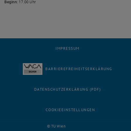
Beginn:
17.00 Uhr
IMPRESSUM
BARRIEREFREIHEITSERKLÄRUNG
DATENSCHUTZERKLÄRUNG (PDF)
COOKIEEINSTELLUNGEN
Facebook
LinkedIn
YouTube
Instagram
Bluesky
© TU Wien
# 116210