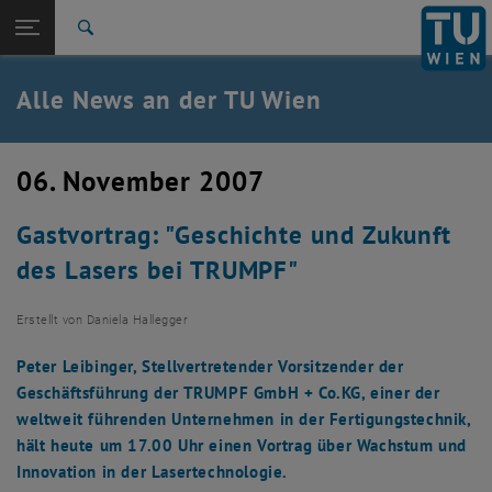
Studium
Seitennavigation öffnen
TU Login
Forschung
Suche
International
Quicklinks
Alle News an der TU Wien
Quicklinks-Menü umschalten
Karriere
Zur 1. Menü Ebene
Alle News
06. November 2007
Zurück zur letzten Ebene:
TU Wien Startseite
Zurück: Subseiten von TU Wien Startseite auflisten
Gastvortrag: "Geschichte und Zukunft
Übersicht
des Lasers bei TRUMPF"
Erstellt von
Daniela Hallegger
Peter Leibinger, Stellvertretender Vorsitzender der
Geschäftsführung der TRUMPF GmbH + Co.KG, einer der
weltweit führenden Unternehmen in der Fertigungstechnik,
hält heute um 17.00 Uhr einen Vortrag über Wachstum und
Innovation in der Lasertechnologie.