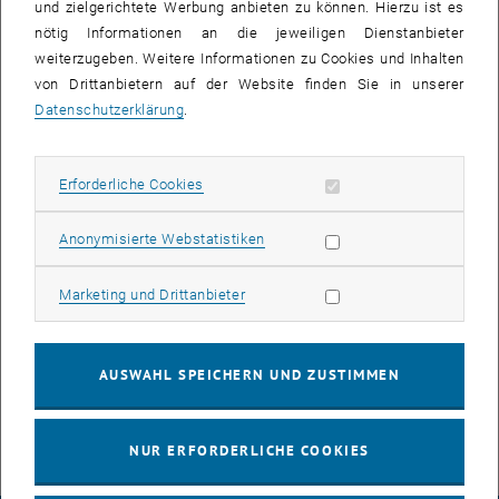
und zielgerichtete Werbung anbieten zu können. Hierzu ist es
nötig Informationen an die jeweiligen Dienstanbieter
weiterzugeben. Weitere Informationen zu Cookies und Inhalten
von Drittanbietern auf der Website finden Sie in unserer
Datenschutzerklärung
.
Erforderliche Cookies zulassen
Erforderliche Cookies
Bild v
Statistik Cookies zulassen
Anonymisierte Webstatistiken
Das Institut für Hoch-und Industriebau der TU Wien wünscht frohe
Weihnachten!
Marketing Cookies zulassen
Marketing und Drittanbieter
Bei der diesjährigen Weihnachtsfeier wurde auf ein erfolgreiches
Jahr zurückgeblickt. Wir starten ins neue Jahr mit vielen neuen und
spannenden alten Forschungsprojekten und vielen Ideen für neue
AUSWAHL SPEICHERN UND ZUSTIMMEN
Lehrkonzepte.
NUR ERFORDERLICHE COOKIES