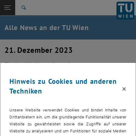
Studium
Seitennavigation öffnen
TU Login
Forschung
Suche
International
Quicklinks
Alle News an der TU Wien
Quicklinks-Menü umschalten
Karriere
Zur 1. Menü Ebene
Alle News
21. Dezember 2023
Zurück zur letzten Ebene:
TU Wien Startseite
Zurück: Subseiten von TU Wien Startseite auflisten
Frohe Weihnachten!
Übersicht
wünscht das Institut für Hoch-und Industriebau der TU Wien
Hinweis zu Cookies und anderen
×
Techniken
Unsere Website verwendet Cookies und bindet Inhalte von
Drittanbietern ein, um die grundlegende Funktionalität unserer
Website zu gewährleisten sowie die Zugriffe auf unserer
Website zu analysieren und um Funktionen für soziale Medien