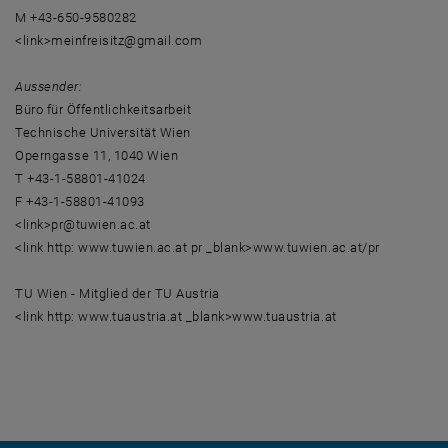
M +43-650-9580282
<link>meinfreisitz@gmail.com
Aussender:
Büro für Öffentlichkeitsarbeit
Technische Universität Wien
Operngasse 11, 1040 Wien
T +43-1-58801-41024
F +43-1-58801-41093
<link>pr@tuwien.ac.at
<link http: www.tuwien.ac.at pr _blank>www.tuwien.ac.at/pr
TU Wien - Mitglied der TU Austria
<link http: www.tuaustria.at _blank>www.tuaustria.at