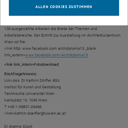
archdiploma´13
ALLEN COOKIES ZUSTIMMEN
Die im Biennale-Rhythmus stattfindende Ausstellung "archdiploma"
präsentiert Diplomarbeiten der Fakultät für Architektur und
Raumplanung der TU Wien. Von 15. – 26. Oktober 2013 zeigen etwa
100 ausgewählte Arbeiten die Breite der Themen und
Arbeitsbereiche. Der Eintritt zur Ausstellung im Architekturzentrum
Wien ist frei.
<link http: www.facebook.com archdiploma13 _blank
link_extern>
www.facebook.com/Archdiploma13
<link link_intern>Fotodownload
Rückfragehinweis:
Univ.Ass. DI Kathrin Dörfler, BSc
Institut für Kunst und Gestaltung
Technische Universität Wien
Karlsplatz 13, 1040 Wien
T +43-1-58801-26466
<link>kathrin.doerfler@tuwien.ac.at
DI Aramis Glück