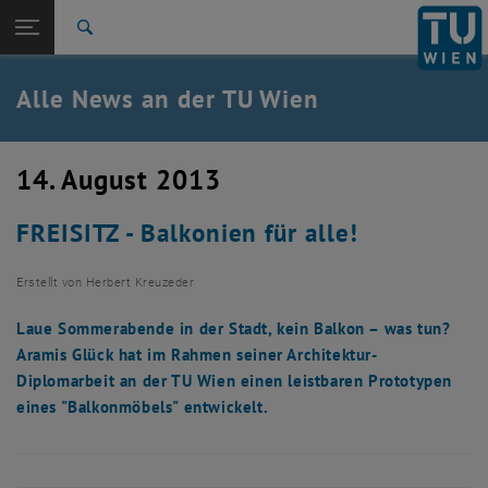
Studium
Seitennavigation öffnen
TU Login
Forschung
Suche
International
Quicklinks
Alle News an der TU Wien
Quicklinks-Menü umschalten
Karriere
Zur 1. Menü Ebene
Alle News
14. August 2013
Zurück zur letzten Ebene:
TU Wien Startseite
Zurück: Subseiten von TU Wien Startseite auflisten
FREISITZ - Balkonien für alle!
Übersicht
Erstellt von
Herbert Kreuzeder
Laue Sommerabende in der Stadt, kein Balkon – was tun?
Aramis Glück hat im Rahmen seiner Architektur-
Diplomarbeit an der TU Wien einen leistbaren Prototypen
eines "Balkonmöbels" entwickelt.