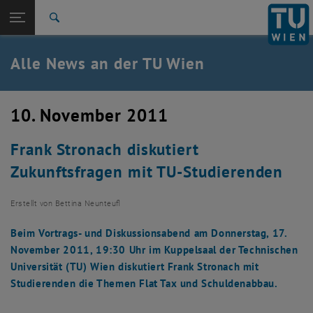
Studium
Seitennavigation öffnen
TU Login
Forschung
Suche
International
Quicklinks
Alle News an der TU Wien
Quicklinks-Menü umschalten
Karriere
Zur 1. Menü Ebene
Alle News
10. November 2011
Zurück zur letzten Ebene:
TU Wien Startseite
Zurück: Subseiten von TU Wien Startseite auflisten
Frank Stronach diskutiert
Übersicht
Zukunftsfragen mit TU-Studierenden
Erstellt von
Bettina Neunteufl
Beim Vortrags- und Diskussionsabend am Donnerstag, 17.
November 2011, 19:30 Uhr im Kuppelsaal der Technischen
Universität (TU) Wien diskutiert Frank Stronach mit
Studierenden die Themen Flat Tax und Schuldenabbau.