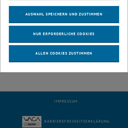
Der Robert Hooke-Award der europäischen Gesellschaft für
AUSWAHL SPEICHERN UND ZUSTIMMEN
experimentelle Mechanik ist nach dem berühmten englischen
Wissenschaftler Robert Hooke benannt. Hooke, ein Zeitgenosse von
Isaac Newton, war ein sehr universell gebildeter Forscher: Seine
NUR ERFORDERLICHE COOKIES
Leistungen reichen von der Biologie über Astronomie und Mechanik
bis hin zur Architektur. Auch das Hookesche Gesetz, eines der
fundamentalen Gesetze der Festkörpermechanik, ist nach Robert
ALLEN COOKIES ZUSTIMMEN
Hooke benannt.
IMPRESSUM
BARRIEREFREIHEITSERKLÄRUNG