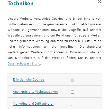
×
Techniken
Prof. Josef Eberhardsteiner, Dekan der Fakultät für
Bauingenieurwesen und Professor am Institut für Mechanik der
Werkstoffe und Strukturen, wurde mit einem wichtigen
Unsere Website verwendet Cookies und bindet Inhalte von
internationalen Forschungspreis ausgezeichnet. Die europäische
Drittanbietern ein, um die grundlegende Funktionalität unserer
Gesellschaft für experimentelle Mechanik (European Society for
Website zu gewährleisten sowie die Zugriffe auf unserer
Experimental Mechanics, EURASEM) hielt vergangene Woche in
Website zu analysieren und um Funktionen für soziale Medien
Poitiers (Frankreich) die ICEM14 (International Conference on
und zielgerichtete Werbung anbieten zu können. Hierzu ist es
Experimental Mechanics) ab, und im Rahmen dieser Konferenz
nötig Informationen an die jeweiligen Dienstanbieter
wurde an Prof. Eberhardsteiner der Robert Hooke Award für
weiterzugeben. Weitere Informationen zu Cookies und Inhalten
herausragende Leistungen auf dem Gebiet der experimentellen
von Drittanbietern auf der Website finden Sie in unserer
Mechanik verliehen.
Datenschutzerklärung
.
Ganz unterschiedliche Forschungsthemen aus dem Bereich der
Werkstoffmechanik gehören zu Prof. Eberhardsteiners
Erforderliche Cookies zulassen
Erforderliche Cookies
Interessensgebiet: Er untersucht die mechanischen Eigenschaften
biologischer Materialien (Holz, Sehnen) genauso wie Beton- und
Statistik Cookies zulassen
Anonymisierte Webstatistiken
Spritzbetonstrukturen. Neben experimentellen Studien spielen auch
theoretische Modellierung und numerische Simulation eine wichtige
Marketing Cookies zulassen
Marketing und Drittanbieter
Rolle in seiner Arbeit.