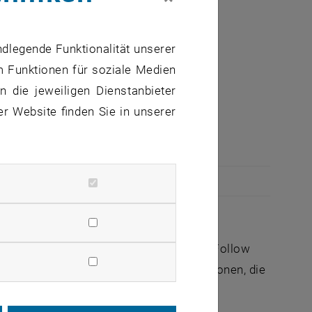
ich vor
ndlegende Funktionalität unserer
m Funktionen für soziale Medien
 die jeweiligen Dienstanbieter
er Website finden Sie in unserer
n kurzen Videos vor.
Labors, Hörsälen, Werkstätten und
en Fakultäten? In unserer Videoserie "Follow
n. Begleiten Sie acht verschiedene Personen, die