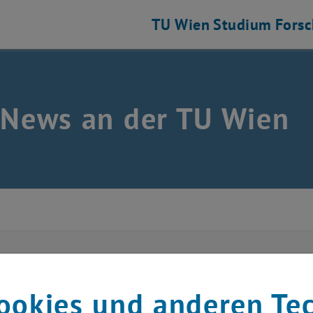
TU Wien
Studium
Fors
 News an der TU Wien
ober 2015
ow me around: Die Faku
ookies und anderen Te