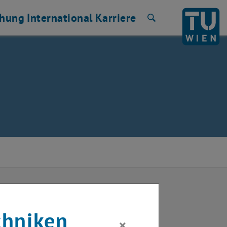
chung
International
Karriere
Suche
ltät für
chniken
×