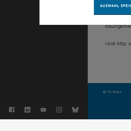
AUSWAHL SPEI
Die Fakultä
Bauingenieu
<link http
© TU Wien
#
Facebook
LinkedIn
YouTube
Instagram
Bluesky
116210