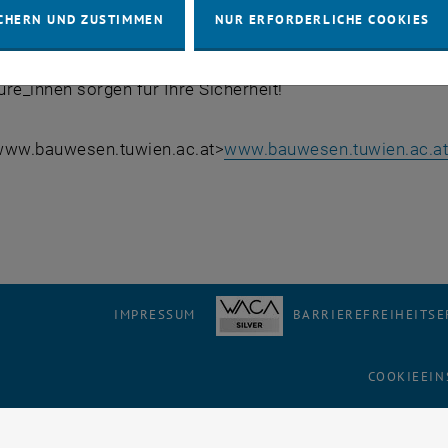
CHERN UND ZUSTIMMEN
NUR ERFORDERLICHE COOKIES
t für Bauingenieurwesen stellt sich vor
re_innen sorgen für Ihre Sicherheit!
: www.bauwesen.tuwien.ac.at>
www.bauwesen.tuwien.ac.a
IMPRESSUM
BARRIEREFREIHEITS
COOKIEEIN