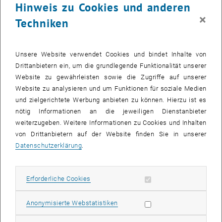
Hinweis zu Cookies und anderen
×
Techniken
Unsere Website verwendet Cookies und bindet Inhalte von
Drittanbietern ein, um die grundlegende Funktionalität unserer
Website zu gewährleisten sowie die Zugriffe auf unserer
Website zu analysieren und um Funktionen für soziale Medien
und zielgerichtete Werbung anbieten zu können. Hierzu ist es
nötig Informationen an die jeweiligen Dienstanbieter
weiterzugeben. Weitere Informationen zu Cookies und Inhalten
Bild v
von Drittanbietern auf der Website finden Sie in unserer
QR-Code @hard.in.action
Datenschutzerklärung
.
QR-Code @hard.in.action
Im Rahmen des Entwerfen „HARD AM LIMIT – Short Time Action for
Erforderliche Cookies zulassen
Erforderliche Cookies
Long Time Change“ befassen sich Masterstudierende der
Raumplanung und Architektur mit der dringlichen Frage wie durch
Statistik Cookies zulassen
Anonymisierte Webstatistiken
kurzfristige Interventionen im öffentlichen Raum eine langfristige
Nachhaltigkeitstransformation mit angestoßen werden kann. In