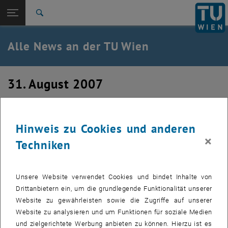
Studium
Seitennavigation öffnen
TU Login
Forschung
Suche
International
Quicklinks
Alle News an der TU Wien
Quicklinks-Menü umschalten
Karriere
Zur 1. Menü Ebene
Alle News
31. August 2007
Zurück zur letzten Ebene:
TU Wien Startseite
Zurück: Subseiten von TU Wien Startseite auflisten
Förderung für Computational Science
Übersicht
Hinweis zu Cookies und anderen
Erstellt von
Bettina Neunteufl
×
Techniken
Die Bilder zu diesem Eintrag sind erst nach Login sichtbar.
Unsere Website verwendet Cookies und bindet Inhalte von
Der Jubiläumsfonds der Stadt Wien für die Österreichische
Drittanbietern ein, um die grundlegende Funktionalität unserer
Akademie der Wissenschaften fördert in diesem Jahr
Website zu gewährleisten sowie die Zugriffe auf unserer
Forschungsprojekte zum Thema Computational Science, die von
Website zu analysieren und um Funktionen für soziale Medien
Wiener Wissenschafter(inne)n aus den Fachbereichen der
und zielgerichtete Werbung anbieten zu können. Hierzu ist es