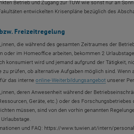
nkten Betrieb und Zugang zur TUW wie sonst nur an Sonn
Fakultäten entwickelten Krisenpläne bezüglich des Absch
 bzw. Freizeitregelung
r_innen, die während des gesamten Zeitraumes der Betrie
n oder im Homeoffice arbeiten, bekommen 2 Urlaubstage 
ch konsumiert wird und jemand aufgrund der Tätigkeit, ni
 zu prüfen, ob alternative Aufgaben möglich sind. Wenn au
, öffnet ei
 für das interne
online-Weiterbildungsangebot
unserer Per
_innen, deren Anwesenheit während der Betriebseinschrän
essourcen, Geräte, etc.) oder des Forschungsbetriebes de
rrichten müssen, sind von den vorhin genannten Regelun
 Urlaubstage.
mationen und FAQ: https://www.tuwien.at/intern/personal