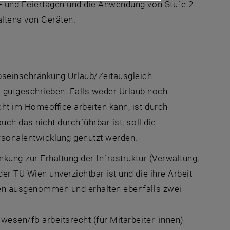
- und Feiertagen und die Anwendung von Stufe 2
altens von Geräten.
bseinschränkung Urlaub/Zeitausgleich
gutgeschrieben. Falls weder Urlaub noch
cht im Homeoffice arbeiten kann, ist durch
ch das nicht durchführbar ist, soll die
ne externe URL in einem neuen Fenster
sonalentwicklung genutzt werden.
kung zur Erhaltung der Infrastruktur (Verwaltung,
r TU Wien unverzichtbar ist und die ihre Arbeit
gen ausgenommen und erhalten ebenfalls zwei
wesen/fb-arbeitsrecht (für Mitarbeiter_innen)