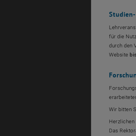
Studien-
Lehrverans
für die Nu
durch den 
Website
bi
Forschu
Forschungs
erarbeitet
Wir bitten
Herzlichen
Das Rektor