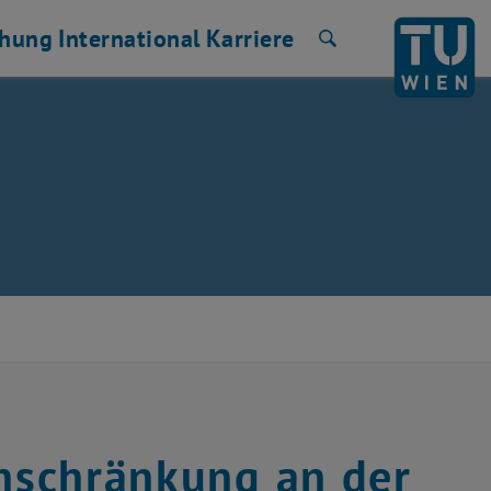
chung
International
Karriere
Suche
inschränkung an der