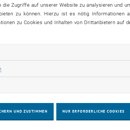
 die Zugriffe auf unserer Website zu analysieren und u
l an Benefits und eine wohlwollende und unterstützende Haltung 
bieten zu können. Hierzu ist es nötig Informationen an
s Arbeitgeber_innenranking zeigt.
ionen zu Cookies und Inhalten von Drittanbietern auf d
hl an Benefits und eine wohlwollende und unterstützende H
igung des Wissenschaftsministers, den Universitäten für 
len Rücklagen zur Verfügung zu stellen, ist ein wichtiger
rliche Cookies zulassen
lems, aber noch können wir keine Entwarnung geben.
ben bis dato bewiesen, dass Sie bereit sind, unsere Mög
Statistik Cookies zulassen
n
d damit Kostensparen zu leisten.
rketing Cookies zulassen
einschränkung Sa 17. Dezember 2022 – So 8
at hat sich entschlossen, eine Betriebseinschränkung i
CHERN UND ZUSTIMMEN
NUR ERFORDERLICHE COOKIES
hren unseres Universitätsbetriebs inkl. Schließung von 
llion Euro an Energie-, Reinigungs- und Sicherheitskoste