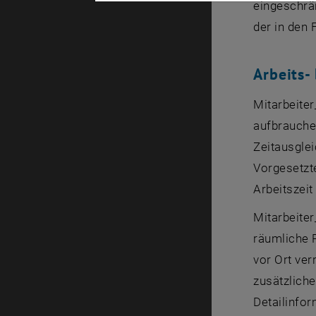
eingeschrä
der in den 
Arbeits-
Mitarbeite
aufbrauche
Zeitausglei
Vorgesetzte
Arbeitszeit
Mitarbeiter
räumliche R
vor Ort ve
zusätzliche
Detailinfor