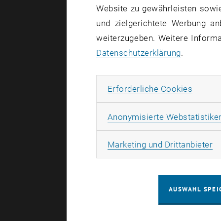
Website zu gewährleisten sowie
Eine Vielzah
und zielgerichtete Werbung an
ein aktuelle
weiterzugeben. Weitere Informat
Eine Vielza
Datenschutzerklärung
.
Die Ankünd
ministeriel
Erforde
Erforderliche Cookies
Finanzprob
Sie alle ha
Anonymisierte Webstatistike
Energie- un
Ma
Marketing und Drittanbieter
Betriebs
Das Rektor
AUSWAHL SPEI
Herunterfa
als eine Mi