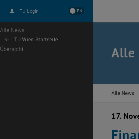
International
EN
TU Login
Karriere
Zur 1. Menü Ebene
Alle News
Zurück zur letzten Ebene:
TU Wien Startseite
Zurück: Subseiten von TU Wien Startseite auflisten
Alle
Übersicht
Alle News
17. No
Fina