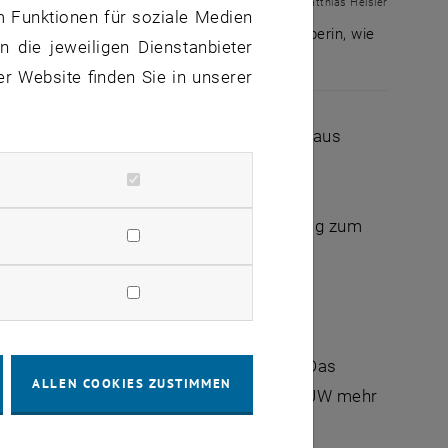
© Matthias Heisler
m Funktionen für soziale Medien
macht die TUW zu einer attraktiven Arbeitgeberin, wie
 die jeweiligen Dienstanbieter
er Website finden Sie in unserer
altung macht die TUW zu einer attraktiven Arbeitgeberin, 
das Jahr 2023 zusätzlich 150 Mio. Euro aus
 Schritt auf dem Weg zur Lösung unseres
lichkeiten auszuschöpfen und einen Beitrag zum
. Jänner 2023
m oben genannten Zeitraum umzusetzen. Das
ALLEN COOKIES ZUSTIMMEN
Gebäuden in diesem Zeitraum spart der TUW mehr
n. In der Umsetzung bedeutet dies einen