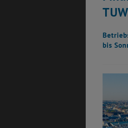
TU
Betrieb
bis Son