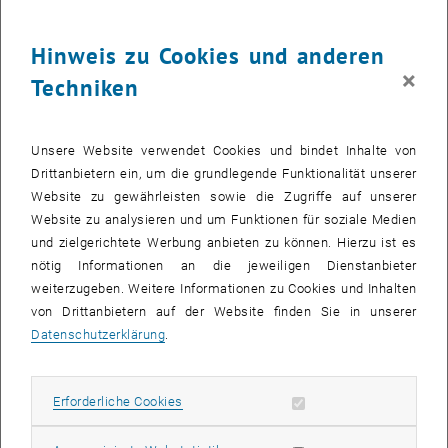
Hinweis zu Cookies und anderen
×
Techniken
Unsere Website verwendet Cookies und bindet Inhalte von
Drittanbietern ein, um die grundlegende Funktionalität unserer
Website zu gewährleisten sowie die Zugriffe auf unserer
Website zu analysieren und um Funktionen für soziale Medien
Bild v
und zielgerichtete Werbung anbieten zu können. Hierzu ist es
nötig Informationen an die jeweiligen Dienstanbieter
, öffnet eine externe URL in einem neuen Fenster
, öffnet eine externe URL 
Prof.
Patrick Huber
, Prof.
Philipp Preinstorfer
, Prof.em. Johann
weiterzugeben. Weitere Informationen zu Cookies und Inhalten
, öffnet eine externe URL in einem 
Kollegger und
Franz Untermarzoner
nahmen am fib-Symposium
von Drittanbietern auf der Website finden Sie in unserer
2025 in Antibes, Frankreich, teil.
Datenschutzerklärung
.
Franz Untermarzoner hatte das Vergnügen, seinen Beitrag zum
Konferenzthema
„Betonbauwerke: Lebensdauer verlängern,
Erforderliche Cookies zulassen
Erforderliche Cookies
Auswirkungen begrenzen”
vorzustellen. Sein Vortrag mit dem Titel
„LT-Bridge – Addressing Modern Demands in Bridge Engineering”
(LT-