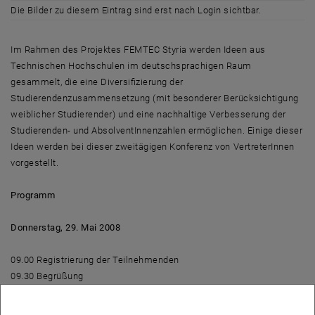
Die Bilder zu diesem Eintrag sind erst nach Login sichtbar.
Im Rahmen des Projektes FEMTEC Styria werden Ideen aus
Technischen Hochschulen im deutschsprachigen Raum
gesammelt, die eine Diversifizierung der
Studierendenzusammensetzung (mit besonderer Berücksichtigung
weiblicher Studierender) und eine nachhaltige Verbesserung der
Studierenden- und AbsolventInnenzahlen ermöglichen. Einige dieser
Ideen werden bei dieser zweitägigen Konferenz von VertreterInnen
vorgestellt.
Programm
Donnerstag, 29. Mai 2008
09.00 Registrierung der Teilnehmenden
09.30 Begrüßung
10.00 FEMTEC Styria – Von Erfahrungen Technischer Hochschulen
lernen: MMag.a Dr.in Anita Thaler und Ao.Univ.Prof.in Dr.in Christine