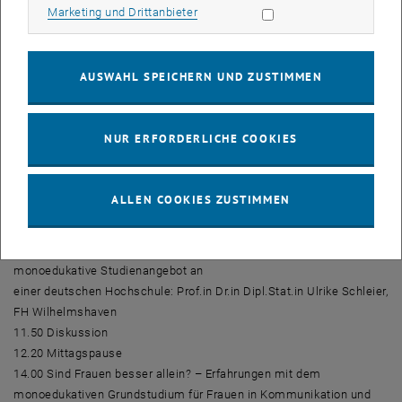
Dr.in Brigitte Ratzer, TU Wien
Marketing Cookies zulassen
Marketing und Drittanbieter
16.15 Diskussion
Freitag, 30. Mai 2008
AUSWAHL SPEICHERN UND ZUSTIMMEN
09.00 Registrierung der Teilnehmenden
09.30 Be-Greifen virtueller Wirklichkeiten – Digitale Medien als
NUR ERFORDERLICHE COOKIES
Bildungsmedien: Prof.in Dr.in Heidi Schelhowe, Universität Bremen
10.30 Pause
10.50 Noch immer in der Diskussion: Frauenstudiengänge als
ALLEN COOKIES ZUSTIMMEN
“Königinnenweg” zur Ingenieurin:
Prof.in Dr.in Petra Jordanov, FH Stralsund
11.20 Frauenstudiengang Wirtschaftsingenieurwesen – Das erste
monoedukative Studienangebot an
einer deutschen Hochschule: Prof.in Dr.in Dipl.Stat.in Ulrike Schleier,
FH Wilhelmshaven
11.50 Diskussion
12.20 Mittagspause
14.00 Sind Frauen besser allein? – Erfahrungen mit dem
monoedukativen Grundstudium für Frauen in Kommunikation und