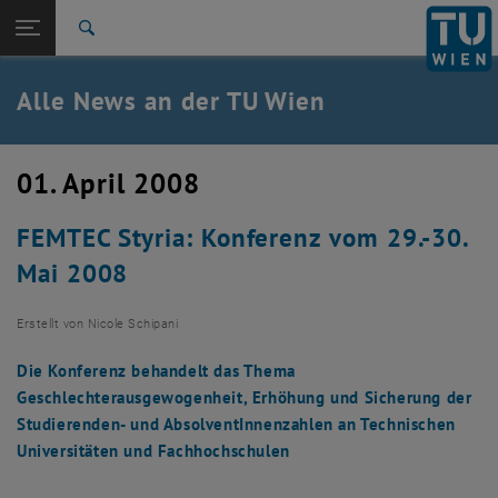
Studium
Seitennavigation öffnen
TU Login
Forschung
Suche
International
Quicklinks
Alle News an der TU Wien
Quicklinks-Menü umschalten
Karriere
Zur 1. Menü Ebene
Alle News
01. April 2008
Zurück zur letzten Ebene:
TU Wien Startseite
Zurück: Subseiten von TU Wien Startseite auflisten
FEMTEC Styria: Konferenz vom 29.-30.
Übersicht
Mai 2008
Erstellt von
Nicole Schipani
Die Konferenz behandelt das Thema
Geschlechterausgewogenheit, Erhöhung und Sicherung der
Studierenden- und AbsolventInnenzahlen an Technischen
Universitäten und Fachhochschulen