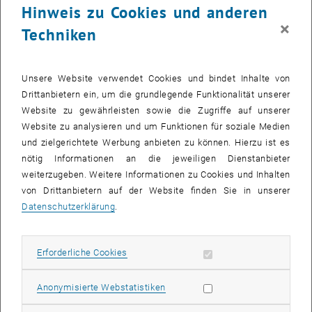
Hinweis zu Cookies und anderen
Wächter, IFZ Graz
×
10.40 Pause
Techniken
11.00 T³UG „Teens treffen Technik“ – Nachwuchsförderung an der
TU Graz: ADir.in Johanna Klostermann, TU Graz
11.30 Studieren probieren im Techno-Club an der TU Berlin:
Unsere Website verwendet Cookies und bindet Inhalte von
Dipl.Ing.in Inka Greusing, TU Berlin
Drittanbietern ein, um die grundlegende Funktionalität unserer
12.00 Diskussion
Website zu gewährleisten sowie die Zugriffe auf unserer
12.30 Mittagspause
Website zu analysieren und um Funktionen für soziale Medien
14.00 Die zwei Säulen der Fachidentität im Ingenieurstudium –
und zielgerichtete Werbung anbieten zu können. Hierzu ist es
Studiumabbruch- und Bindungsfaktoren für Studentinnen in der
nötig Informationen an die jeweiligen Dienstanbieter
Technik: Dr.in Andrea Wolffram, TU Hamburg-Harburg
weiterzugeben. Weitere Informationen zu Cookies und Inhalten
14.45 Pause
von Drittanbietern auf der Website finden Sie in unserer
15.15 Gendergerechte Fachhochschulstudiengänge – Wege zur
Datenschutzerklärung
.
Umsetzung in der Elektrotechnik,
Unternehmensinformatik und Biotechnologie: lic.phil.I Thea Weiss
Sampietro, Zürcher Hochschule Winterthur
Erforderliche Cookies zulassen
Erforderliche Cookies
15.45 Gender im Kontext – Zum Zusammenhang zwischen
Organisationsstrukturen, Fachkultur
Statistik Cookies zulassen
Anonymisierte Webstatistiken
und Geschlecht an einer elektrotechnischen Fakultät: Dipl.Ing.in