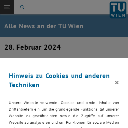
Studium
Seitennavigation öffnen
EN
TU Login
Forschung
Suche
International
Quicklinks
Alle News an der TU Wien
Quicklinks-Menü umschalten
Karriere
Zur 1. Menü Ebene
Alle News
28. Februar 2024
Zurück zur letzten Ebene:
TU Wien Startseite
Zurück: Subseiten von TU Wien Startseite auflisten
Februar Seminar 2024 Ausklang 1. Tag
Übersicht
Hinweis zu Cookies und anderen
×
Techniken
Unsere Website verwendet Cookies und bindet Inhalte von
Drittanbietern ein, um die grundlegende Funktionalität unserer
Website zu gewährleisten sowie die Zugriffe auf unserer
Website zu analysieren und um Funktionen für soziale Medien