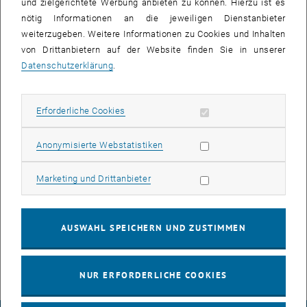
und zielgerichtete Werbung anbieten zu können. Hierzu ist es
nötig Informationen an die jeweiligen Dienstanbieter
weiterzugeben. Weitere Informationen zu Cookies und Inhalten
von Drittanbietern auf der Website finden Sie in unserer
Datenschutzerklärung
.
Bild v
Februarseminar 2024 Ausklang 1. Tag
Erforderliche Cookies zulassen
Erforderliche Cookies
Februarseminar 2024 Ausklang 1. Tag
Statistik Cookies zulassen
Anonymisierte Webstatistiken
It has been an intense day of high-level presentations and
discussions at the Februarseminar on Energy in wastewater
Marketing Cookies zulassen
Marketing und Drittanbieter
treatment plants. But it’s not over yet…
Time for the traditional wine, beer and pretzels!
Beer is kindly sponsored and personally provided by HUBER - Huber
AUSWAHL SPEICHERN UND ZUSTIMMEN
Edelstahlvertriebs GmbH.
NUR ERFORDERLICHE COOKIES