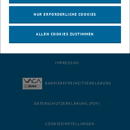
von FameLab 2007). Rudolf Taschner (TU Wien) wird die
Veranstaltung mit Spannendem aus der Welt der Zahlen begleiten.
NUR ERFORDERLICHE COOKIES
Nähere Informationen finden Sie unter <link http:
www.famelab.at>www.famelab.at.
ALLEN COOKIES ZUSTIMMEN
IMPRESSUM
BARRIEREFREIHEITSERKLÄRUNG
DATENSCHUTZERKLÄRUNG (PDF)
COOKIEEINSTELLUNGEN