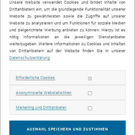
Unsere Website verwendet Cookies und bindet Inhalte von
Drittanbietern ein, um die grundlegende Funktionalität unserer
Die Bilder zu diesem Eintrag sind erst nach Login sichtbar.
Website zu gewährleisten sowie die Zugriffe auf unserer
Website zu analysieren und um Funktionen für soziale Medien
Aufgerufen sind junge WissenschafterInnen, die ihre aktuellen
und zielgerichtete Werbung anbieten zu können. Hierzu ist es
Forschungsergebnisse prägnant, spannend und unterhaltsam vor
nötig Informationen an die jeweiligen Dienstanbieter
einer Fachjury und vor Publikum präsentieren möchten. Gesucht
weiterzugeben. Weitere Informationen zu Cookies und Inhalten
werden KandidatInnen zwischen 21 und 35 Jahren, die im Bereich
von Drittanbietern auf der Website finden Sie in unserer
der Natur- und Technikwissenschaften forschen.
Datenschutzerklärung
.
Die
Vorentscheidung
findet am
11. April 2008 in der TU Wien
statt
(7. April in Graz, 9. April in Linz). Das
Finale
findet am
26. April im
Technischen Museum Wien
statt. Dort wird die/der GewinnerIn von
Erforderliche Cookies zulassen
Erforderliche Cookies
einer Fachjury zum „Neuen Gesicht der Wissenschaft in Österreich“
gekürt.
Statistik Cookies zulassen
Anonymisierte Webstatistiken
Mitglieder der Final-Jury sind: Christoph Kratky (FWF), Ludovit
Marketing Cookies zulassen
Marketing und Drittanbieter
Garzik (RFTE), Martin Bernhofer (Ö1 & science.ORF.at), Gabriele
Zuna-Kratky (Technisches Museum Wien), Günther Mayr (ORF) und
Christian Müller (APA). Moderiert wird die Veranstaltung von
Carolina Inama (ORF) und Robert Krickl (Universität Wien, Gewinner
AUSWAHL SPEICHERN UND ZUSTIMMEN