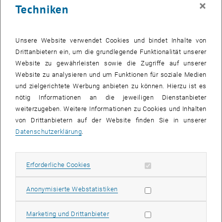
×
Techniken
Für eine richtig gute Idee reichen auch mal drei Minuten – so lange
hat man bei „Falling Labs“ in der Langen Nacht der Forschung Zeit,
Unsere Website verwendet Cookies und bindet Inhalte von
das Publikum von der Qualität der eigenen Arbeit zu überzeugen.
Drittanbietern ein, um die grundlegende Funktionalität unserer
Gesucht werden spannende Forschungsarbeiten, innovative
Website zu gewährleisten sowie die Zugriffe auf unserer
Projekte oder auch erfolgversprechende Businesspläne. Eine
Website zu analysieren und um Funktionen für soziale Medien
hochkarätige Jury gibt Feedback dazu, die besten Präsentationen
und zielgerichtete Werbung anbieten zu können. Hierzu ist es
werden mit Einladungen zum Falling Walls Finale in Berlin oder zum
nötig Informationen an die jeweiligen Dienstanbieter
Europäischen Forum Alpbach.
weiterzugeben. Weitere Informationen zu Cookies und Inhalten
von Drittanbietern auf der Website finden Sie in unserer
Bewerben
können Sie sich bis spätestens 27. März unter <link http:
Datenschutzerklärung
.
www.falling-walls.com lab>www.falling-walls.com/lab.
Falling Walls Labs finden das ganze Jahr über in vielen Ländern
Erforderliche Cookies zulassen
Erforderliche Cookies
statt. Die Sieger qualifizieren sich für das Finale in Berlin, das jedes
Jahr am 8. November im Rahmen der Falling Walls Konferenz
Statistik Cookies zulassen
Anonymisierte Webstatistiken
stattfindet. Das österreichische „Falling Walls“ wird vom AIT
(Austrian Institute of Technoly) als Teil der „Langen Nacht der
Marketing Cookies zulassen
Marketing und Drittanbieter
Forschung“ am 22. April in Wien veranstaltet.