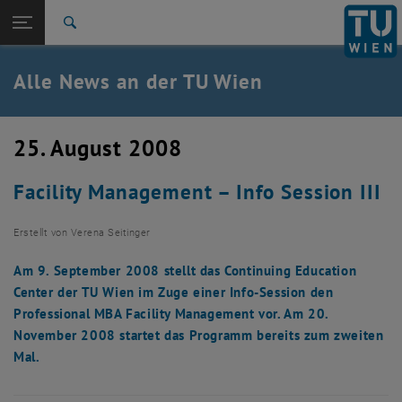
Studium
Seitennavigation öffnen
TU Login
Forschung
Suche
International
Quicklinks
Alle News an der TU Wien
Quicklinks-Menü umschalten
Karriere
Zur 1. Menü Ebene
Alle News
25. August 2008
Zurück zur letzten Ebene:
TU Wien Startseite
Zurück: Subseiten von TU Wien Startseite auflisten
Facility Management – Info Session III
Übersicht
Erstellt von
Verena Seitinger
Am 9. September 2008 stellt das Continuing Education
Center der TU Wien im Zuge einer Info-Session den
Professional MBA Facility Management vor. Am 20.
November 2008 startet das Programm bereits zum zweiten
Mal.