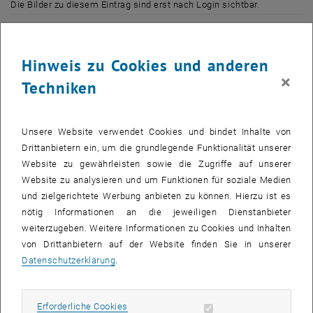
Die Bilder zu diesem Eintrag sind erst nach Login sichtbar.
InteressentInnen für den postgradualen Universitätslehrgang
erhalten Informationen vom Lehrgangsleiter Univ.Prof. Dr. Alexander
Hinweis zu Cookies und anderen
Redlein, der gemeinsam mit dem Programm Manager DI Johannes
×
Techniken
Bockstefl inhaltliche sowie organisatorische Fragen beantwortet.
Zudem ist geplant, dass ein Teilnehmer des Durchgangs 2007-2009
dieses Lehrgangs, der besondere Schwerpunkte in den Bereichen
Unsere Website verwendet Cookies und bindet Inhalte von
Management, Wirtschaft und Recht setzt, für InteressentInnen zur
Drittanbietern ein, um die grundlegende Funktionalität unserer
Verfügung steht.
Website zu gewährleisten sowie die Zugriffe auf unserer
Website zu analysieren und um Funktionen für soziale Medien
Um Anmeldung unter <link>fm@tuwien.ac.at wird gebeten.
und zielgerichtete Werbung anbieten zu können. Hierzu ist es
nötig Informationen an die jeweiligen Dienstanbieter
Termin: 9. September 2008, 18.00 Uhr
weiterzugeben. Weitere Informationen zu Cookies und Inhalten
Ort: TU Wien – Hauptgebäude
von Drittanbietern auf der Website finden Sie in unserer
Datenschutzerklärung
.
Nach Anmeldung werden Ihnen per E-Mail detaillierte Informationen
über den Veranstaltungsort zugesandt.
Erforderliche Cookies zulassen
Erforderliche Cookies