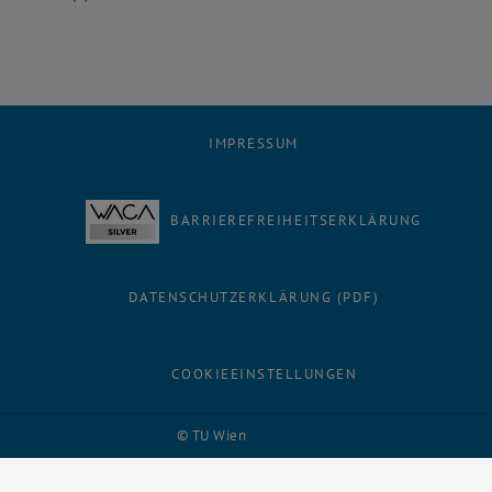
IMPRESSUM
BARRIEREFREIHEITSERKLÄRUNG
DATENSCHUTZERKLÄRUNG (PDF)
COOKIEEINSTELLUNGEN
Facebook
LinkedIn
YouTube
Instagram
Bluesky
© TU Wien
# 116210