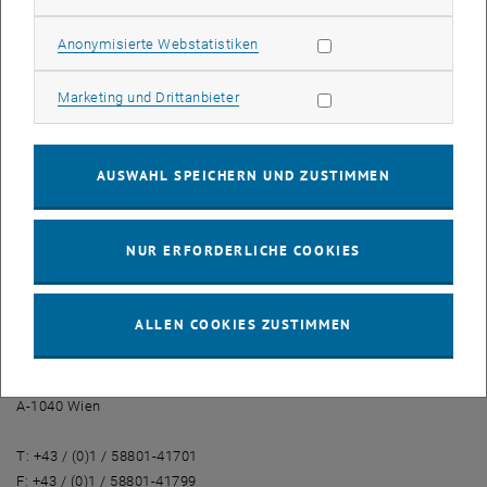
Facts Professional MBA Facility Management
Statistik Cookies zulassen
Anonymisierte Webstatistiken
Abschluss: Master of Business Administration (MBA) der TU Wien
Unterrichtssprache: Deutsch & Englisch
Marketing Cookies zulassen
Marketing und Drittanbieter
Studiendauer: 4 Semester, berufsbegleitend, modularer Aufbau
Programmstart: 20. November 2008
Bewerbungsschluss: 1. Oktober 2008
AUSWAHL SPEICHERN UND ZUSTIMMEN
Lehrgangsleitung: Univ.Prof. Dr. Alexander Redlein
Homepage: <link http: fm.tuwien.ac.at>
fm.tuwien.ac.at
NUR ERFORDERLICHE COOKIES
Kontakt und weitere Informationen
Technische Universität Wien
Continuing Education Center
ALLEN COOKIES ZUSTIMMEN
Mag. Verena Seitinger
Operngasse 11
A-1040 Wien
T: +43 / (0)1 / 58801-41701
F: +43 / (0)1 / 58801-41799