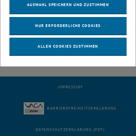
und der Friedrich Schiller Universität Jena kann unter der Führung
AUSWAHL SPEICHERN UND ZUSTIMMEN
von Univ. Prof. Dr. Karl Unterrainer (TU Wien) mit einer Finanzierung
in der Höhe von 3,5 Millionen EUR fortgesetzt werden. Diese
Verlängerung ermöglicht es 40 ForscherInnen intensiv an der
NUR ERFORDERLICHE COOKIES
Umsetzung des ehrgeizigen Zieles, der Entwicklung von
Nanostrukturen für Lichtquellen und -detektor im infraroten
Spektralbereich, zu arbeiten.
ALLEN COOKIES ZUSTIMMEN
IMPRESSUM
BARRIEREFREIHEITSERKLÄRUNG
DATENSCHUTZERKLÄRUNG (PDF)