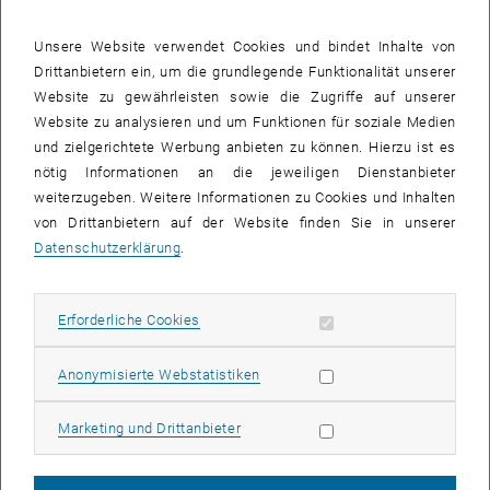
Unsere Website verwendet Cookies und bindet Inhalte von
Drittanbietern ein, um die grundlegende Funktionalität unserer
Website zu gewährleisten sowie die Zugriffe auf unserer
Website zu analysieren und um Funktionen für soziale Medien
und zielgerichtete Werbung anbieten zu können. Hierzu ist es
nötig Informationen an die jeweiligen Dienstanbieter
weiterzugeben. Weitere Informationen zu Cookies und Inhalten
von Drittanbietern auf der Website finden Sie in unserer
Datenschutzerklärung
.
Bild v
Erforderliche Cookies zulassen
Erforderliche Cookies
Schema der Energieniveaus in einem Quantendot für die Emission
von infraroten Photonen
Schema der Energieniveaus in einem Quantendot für die Emission von 
Statistik Cookies zulassen
Anonymisierte Webstatistiken
Marketing Cookies zulassen
Die erfolgreiche Zusammenarbeit mehrerer Institute der
Marketing und Drittanbieter
Technischen Universität Wien, der Johannes Kepler Universität Linz,
sowie der Universität Wien, der Technischen Universität München