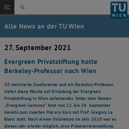
Studium
Seitennavigation öffnen
TU Login
Forschung
Suche
International
Quicklinks
Alle News an der TU Wien
Quicklinks-Menü umschalten
Karriere
Zur 1. Menü Ebene
Alle News
27. September 2021
Zurück zur letzten Ebene:
TU Wien Startseite
Zurück: Subseiten von TU Wien Startseite auflisten
Evergreen Privatstiftung holte
Übersicht
Berkeley-Professor nach Wien
30 motivierte Studierende und ein Berkeley-Professor
trafen diese Woche auf Einladung der Evergreen
Privatstiftung in Wien aufeinander. Unter dem Namen
„Evergreen Lectures“ fand von 22. bis 24. September
bereits zum zweiten Mal ein Kurs mit Prof. Gregory La
Blanc statt. Nach einem Onlinekurs im Jahr 2020 war es
dieses Jahr wieder möglich, eine Präsenzveranstaltung