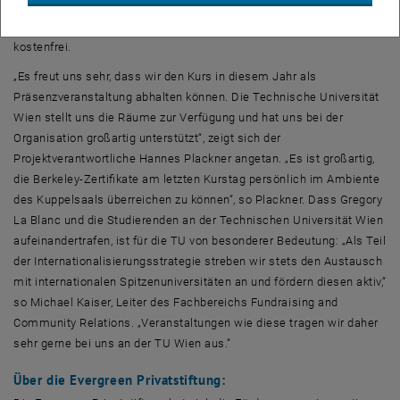
einem Zertifikat des Berkeley Executive Instituts und zwei ECTS. Für
die Studierenden war der Kurs inklusive Anreise und Unterkunft
kostenfrei.
„Es freut uns sehr, dass wir den Kurs in diesem Jahr als
Präsenzveranstaltung abhalten können. Die Technische Universität
Wien stellt uns die Räume zur Verfügung und hat uns bei der
Organisation großartig unterstützt“, zeigt sich der
Projektverantwortliche Hannes Plackner angetan. „Es ist großartig,
die Berkeley-Zertifikate am letzten Kurstag persönlich im Ambiente
des Kuppelsaals überreichen zu können“, so Plackner. Dass Gregory
La Blanc und die Studierenden an der Technischen Universität Wien
aufeinandertrafen, ist für die TU von besonderer Bedeutung: „Als Teil
der Internationalisierungsstrategie streben wir stets den Austausch
mit internationalen Spitzenuniversitäten an und fördern diesen aktiv,“
so Michael Kaiser, Leiter des Fachbereichs Fundraising and
Community Relations. „Veranstaltungen wie diese tragen wir daher
sehr gerne bei uns an der TU Wien aus.“
Über die Evergreen Privatstiftung: