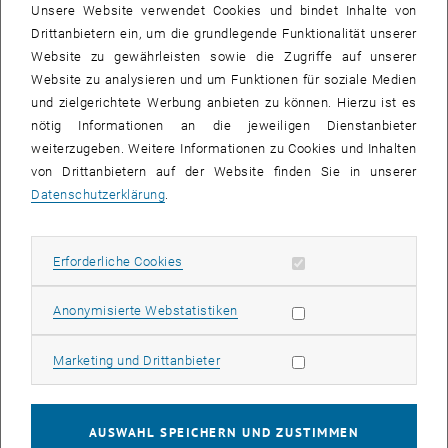
Unsere Website verwendet Cookies und bindet Inhalte von
Drittanbietern ein, um die grundlegende Funktionalität unserer
Website zu gewährleisten sowie die Zugriffe auf unserer
Website zu analysieren und um Funktionen für soziale Medien
und zielgerichtete Werbung anbieten zu können. Hierzu ist es
nötig Informationen an die jeweiligen Dienstanbieter
weiterzugeben. Weitere Informationen zu Cookies und Inhalten
Bild v
von Drittanbietern auf der Website finden Sie in unserer
© O. Zoboli
Datenschutzerklärung
.
Vortragender Nikolaus Weber
Vortragender Nikolaus Weber
Erforderliche Cookies zulassen
Erforderliche Cookies
The General Assembly of European Geosciences Union (
EGU
) ist
taking place this week in Vienna and our team is joining with three
Statistik Cookies zulassen
Anonymisierte Webstatistiken
contributions.
Nikolaus Weber
started yesterday with a presentation on river loads
Marketing Cookies zulassen
Marketing und Drittanbieter
, öffnet eine
calculations for micropollutants
(
https://lnkd.in/dtkNnue7
),
tomorrow
Meiqi Liu
will present the PFAS concentrations in
emission pathways, surface and groundwater in the upper Danube
AUSWAHL SPEICHERN UND ZUSTIMMEN
, öffnet eine externe URL in einem 
Basin measured in the
PROMISCES
project