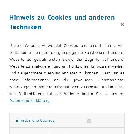
Die Tendenz im Bologna-Prozess, Promovierende nur als
„Studierende im dritten Abschnitt“ anzusehen, kritisiert Esther
Hinweis zu Cookies und anderen
Hutfless, Präsidentin von doktorat.at. Eröffnet wird die Konferenz
×
Techniken
von Peter Skalicky, Rektor der TU Wien. Derzeit gibt es an der TU
Wien 2.338 Inskriptionen zu den drei angebotenen Doktoratsstudien.
Besonders die im Zuge des Bologna-Prozesses neu eingerichteten
Unsere Website verwendet Cookies und bindet Inhalte von
Doktoratskollegs sieht Skalicky als vielversprechende Innovation.
Drittanbietern ein, um die grundlegende Funktionalität unserer
Website zu gewährleisten sowie die Zugriffe auf unserer
Die Mitgliedsorganisationen von Eurodoc werden während der
Website zu analysieren und um Funktionen für soziale Medien
Konferenz, eine kritische Bilanz ziehen zu den wissenschafts- und
und zielgerichtete Werbung anbieten zu können. Hierzu ist es
forschungspolitischen Jubiläen, die 2010 begangen werden: 10
nötig Informationen an die jeweiligen Dienstanbieter
Jahre Lissabon-Agenda, 10 Jahre Bologna-Prozess, 5 Jahre
weiterzugeben. Weitere Informationen zu Cookies und Inhalten
Doktorat im Bologna-Prozess, 5 Jahre „European Charter for
von Drittanbietern auf der Website finden Sie in unserer
Researchers“.
Datenschutzerklärung
.
In verschiedenen Formaten (von der Plenarsitzung bis zum
Workshop) werden die rund 200 TeilnehmerInnen gemeinsam mit
Erforderliche Cookies zulassen
Erforderliche Cookies
hochrangigen ProponentInnen der Europäischen Forschungs- und
Bildungspolitik Themen zur Zukunft des Doktorats diskutieren.