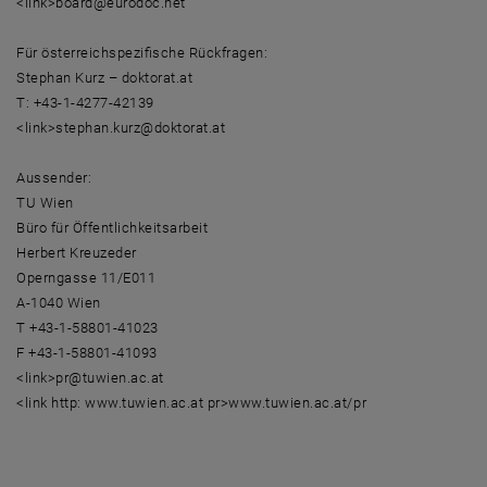
<link>board@eurodoc.net
Für österreichspezifische Rückfragen:
Stephan Kurz – doktorat.at
T: +43-1-4277-42139
<link>stephan.kurz@doktorat.at
Aussender:
TU Wien
Büro für Öffentlichkeitsarbeit
Herbert Kreuzeder
Operngasse 11/E011
A-1040 Wien
T +43-1-58801-41023
F +43-1-58801-41093
<link>pr@tuwien.ac.at
<link http: www.tuwien.ac.at pr>www.tuwien.ac.at/pr