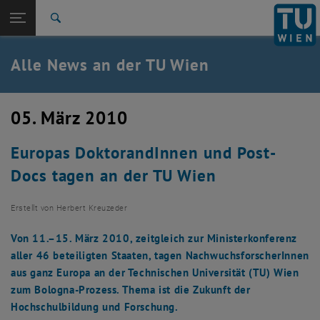
Studium
Seitennavigation öffnen
TU Login
Forschung
Suche
International
Quicklinks
Alle News an der TU Wien
Quicklinks-Menü umschalten
Karriere
Zur 1. Menü Ebene
Alle News
05. März 2010
Zurück zur letzten Ebene:
TU Wien Startseite
Zurück: Subseiten von TU Wien Startseite auflisten
Europas DoktorandInnen und Post-
Übersicht
Docs tagen an der TU Wien
Erstellt von
Herbert Kreuzeder
Von 11.–15. März 2010, zeitgleich zur Ministerkonferenz
aller 46 beteiligten Staaten, tagen NachwuchsforscherInnen
aus ganz Europa an der Technischen Universität (TU) Wien
zum Bologna-Prozess. Thema ist die Zukunft der
Hochschulbildung und Forschung.