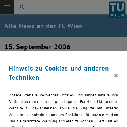
Studium
Seitennavigation öffnen
TU Login
Forschung
Suche
International
Quicklinks
Alle News an der TU Wien
Quicklinks-Menü umschalten
Karriere
Zur 1. Menü Ebene
Alle News
15. September 2006
Zurück zur letzten Ebene:
TU Wien Startseite
Zurück: Subseiten von TU Wien Startseite auflisten
Erster Geburtstag des S-HOUSES
Übersicht
Hinweis zu Cookies und anderen
×
Erstellt von
Werner Sommer
Techniken
Das mehrfach ausgezeichnete S-HOUSE in Böheimkirchen
feiert am Samstag seinen ersten Geburstag.
Unsere Website verwendet Cookies und bindet Inhalte von
Drittanbietern ein, um die grundlegende Funktionalität unserer
Website zu gewährleisten sowie die Zugriffe auf unserer
Die Bilder zu diesem Eintrag sind erst nach Login sichtbar.
Website zu analysieren und um Funktionen für soziale Medien
und zielgerichtete Werbung anbieten zu können. Hierzu ist es
Am 16. September feiert das fast zu 100% aus nachwachsenden