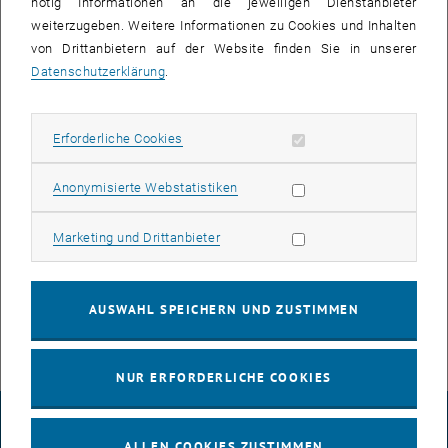
nötig Informationen an die jeweiligen Dienstanbieter
Rohstoffen bestehende S-HOUSE mit dem S-FEST seinen ersten
weiterzugeben. Weitere Informationen zu Cookies und Inhalten
Geburtstag. Zwischen 10 und 19 Uhr sind Groß und Klein dazu
von Drittanbietern auf der Website finden Sie in unserer
eingeladen, sich aktiv mit den Themen S-HOUSE, Umwelt,
Datenschutzerklärung
.
Innovation, Natur und Strohbau zu beschäftigen. Neben einem
Picknick (inklusive gefülltem Picknickkorb) im Stroh, erwartet Sie ein
Bauernmarkt, verschiedene Erlebnisstationen, wie Hüpfburg,
Erforderliche Cookies zulassen
Erforderliche Cookies
Bauerngolf, Infoecken, eine Architekturausstellung aus Japan die im
S-HOUSE eröffnet wird und vieles mehr. Es wird auch die
Statistik Cookies zulassen
Anonymisierte Webstatistiken
Möglichkeit geben, eine S-HOUSE Führungen zu besuchen, die
stündlich von den GrAT-MitarbeiterInnen angeboten werden. Der
Marketing Cookies zulassen
Marketing und Drittanbieter
Eintritt ist frei!
Linktipp: <link http: www.s-house.at _blank tutextlinks>S-HOUSE
AUSWAHL SPEICHERN UND ZUSTIMMEN
NUR ERFORDERLICHE COOKIES
IMPRESSUM
ALLEN COOKIES ZUSTIMMEN