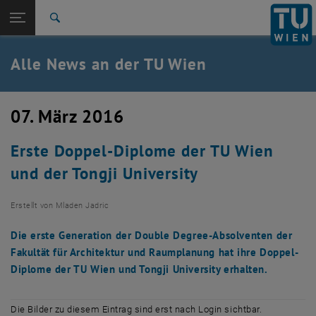
Studium
Seitennavigation öffnen
TU Login
Forschung
Suche
International
Quicklinks
Alle News an der TU Wien
Quicklinks-Menü umschalten
Karriere
Zur 1. Menü Ebene
Alle News
07. März 2016
Zurück zur letzten Ebene:
TU Wien Startseite
Zurück: Subseiten von TU Wien Startseite auflisten
Erste Doppel-Diplome der TU Wien
Übersicht
und der Tongji University
Erstellt von
Mladen Jadric
Die erste Generation der Double Degree-Absolventen der
Fakultät für Architektur und Raumplanung hat ihre Doppel-
Diplome der TU Wien und Tongji University erhalten.
Die Bilder zu diesem Eintrag sind erst nach Login sichtbar.