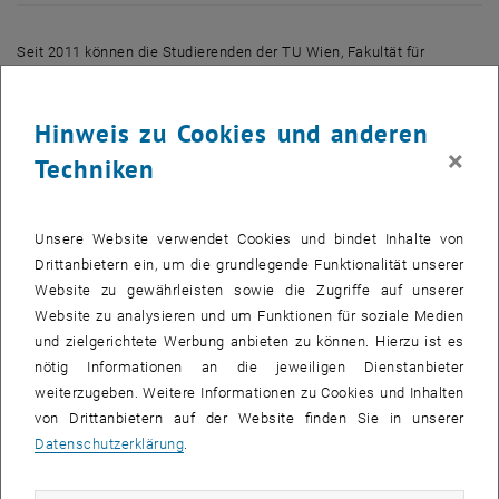
Seit 2011 können die Studierenden der TU Wien, Fakultät für
Architektur und Raumplanung, an einem Doppel-Diplom-Programm
zwischen der TU Wien und Tongji University Shanghai teilnehmen.
Hinweis zu Cookies und anderen
Gestern hat die erste Generation der Double Degree-Absolventen ihr
×
TU Wien und Tongji University „Doppel-Diplom“-Studium beendet.
Techniken
Dekan Prof. Rudolf Scheuvens, Ass.Prof. Dr. Mladen Jadric und
Prof.Em. Dr. Klaus Semsroth, die seit Anfang an diese erfolgreiche
Kooperation leiten und unterstützen, haben den Kandidaten ihre
Unsere Website verwendet Cookies und bindet Inhalte von
Diplome übergeben.
Drittanbietern ein, um die grundlegende Funktionalität unserer
Website zu gewährleisten sowie die Zugriffe auf unserer
Die internationale Zusammenarbeit gewinnt zunehmend an
Website zu analysieren und um Funktionen für soziale Medien
Bedeutung, weil Wissenschaft, Forschung und Lehre Austausch und
und zielgerichtete Werbung anbieten zu können. Hierzu ist es
Vernetzung brauchen. Die Fakultät für Architektur und Raumplanung
nötig Informationen an die jeweiligen Dienstanbieter
beweist auch hier ihre Vorreiterrolle und kooperiert seit vielen
weiterzugeben. Weitere Informationen zu Cookies und Inhalten
Jahren erfolgreich mit zahlreichen Universitäten in China, Südkorea
von Drittanbietern auf der Website finden Sie in unserer
und Japan. Damit ist die Fakultät für Architektur und Raumplanung
Datenschutzerklärung
.
heute ein wichtiger Knotenpunkt im Netzwerk internationaler
Beziehungen.