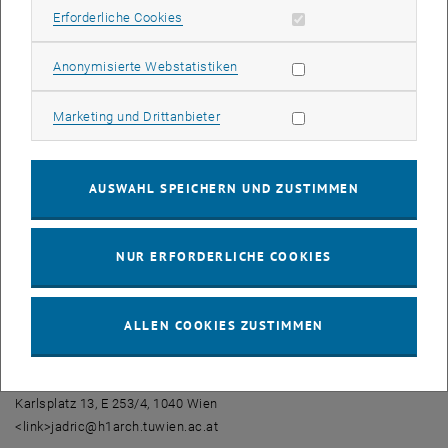
Erforderliche Cookies zulassen
Erforderliche Cookies
In einem bereits für Mai 2016 geplanten Besuch einer TU-
Delegation, angeführt von Dekan Prof. Rudolf Scheuvens, an den
Statistik Cookies zulassen
Anonymisierte Webstatistiken
Universitäten Tsinghua-Beijing, Tongji-Shanghai und Seu-Arch-
Nanjing werden die weiteren Details für die Erweiterung der
Marketing Cookies zulassen
Marketing und Drittanbieter
Kooperation und gemeinsamen Forschungsprojekte im Bereich
Architektur und Raumplanung besprochen.
AUSWAHL SPEICHERN UND ZUSTIMMEN
Die Anmeldung für das Doppeldiplomstudium für das Studienjahr
2016/2017 ist bis 15. April 2016 offen.
<link http: www.ai.tuwien.ac.at international index.php outgoing
NUR ERFORDERLICHE COOKIES
stipendienprogramme asien studierende _blank>Details
Nähere Informationen:
ALLEN COOKIES ZUSTIMMEN
Ass.Prof. Dr. Mladen Jadric
Director of Doubel Degree Programme
TU Wien
Karlsplatz 13, E 253/4, 1040 Wien
<link>jadric@h1arch.tuwien.ac.at