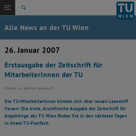
Studium
Seitennavigation öffnen
TU Login
Forschung
Suche
International
Quicklinks
Alle News an der TU Wien
Quicklinks-Menü umschalten
Karriere
Zur 1. Menü Ebene
Alle News
26. Januar 2007
Zurück zur letzten Ebene:
TU Wien Startseite
Zurück: Subseiten von TU Wien Startseite auflisten
Erstausgabe der Zeitschrift für
Übersicht
MitarbeiterInnen der TU
Erstellt von
Bettina Neunteufl
Die TU-MitarbeiterInnen können sich über neuen Lesestoff
freuen: Die erste, druckfrische Ausgabe der Zeitschrift für
Angehörige der TU Wien finden Sie in den nächsten Tagen
in ihrem TU-Postfach.